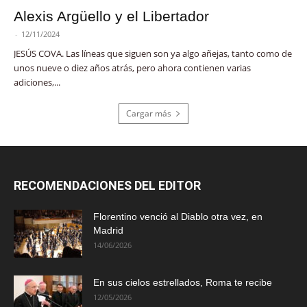
Alexis Argüello y el Libertador
-
12/11/2024
JESÚS COVA. Las líneas que siguen son ya algo añejas, tanto como de
unos nueve o diez años atrás, pero ahora contienen varias
adiciones,...
Cargar más
RECOMENDACIONES DEL EDITOR
Florentino venció al Diablo otra vez, en
Madrid
14/06/2026
En sus cielos estrellados, Roma te recibe
12/05/2026