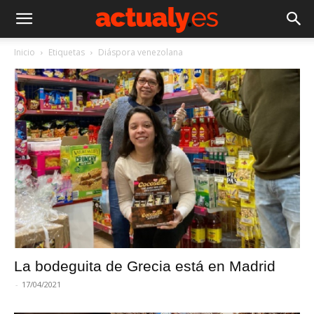
Inicio
Etiquetas
Diáspora venezolana
La bodeguita de Grecia está en Madrid
-
17/04/2021