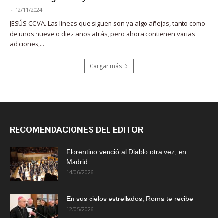
-
12/11/2024
JESÚS COVA. Las líneas que siguen son ya algo añejas, tanto como
de unos nueve o diez años atrás, pero ahora contienen varias
adiciones,...
Cargar más
RECOMENDACIONES DEL EDITOR
Florentino venció al Diablo otra vez, en
Madrid
14/06/2026
En sus cielos estrellados, Roma te recibe
12/05/2026