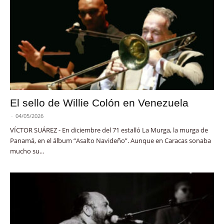
El sello de Willie Colón en Venezuela
-
04/05/2026
VÍCTOR SUÁREZ - En diciembre del 71 estalló La Murga, la murga de
Panamá, en el álbum “Asalto Navideño”. Aunque en Caracas sonaba
mucho su...