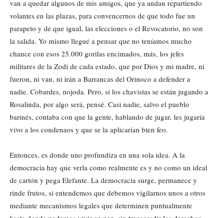
van a quedar algunos de mis amigos, que ya andan repartiendo
volantes en las plazas, para convencernos de que todo fue un
parapeto y de que igual, las elecciones o el Revocatorio, no son
la salida. Yo mismo llegué a pensar que no teníamos mucho
chance con esos 25.000 gorilas encimados, más, los jefes
militares de la Zodi de cada estado, que por Dios y mi madre, ni
fueron, ni van, ni irán a Barrancas del Orinoco a defender a
nadie. Cobardes, nojoda. Pero, si los chavistas se están jugando a
Rosalinda, por algo será, pensé. Casi nadie, salvo el pueblo
barinés, contaba con que la gente, hablando de jugar, les jugaría
vivo a los condenaos y que se la aplicarían bien feo.
Entonces, es donde uno profundiza en una sola idea. A la
democracia hay que verla como realmente es y no como un ideal
de cartón y pega Elefante. La democracia surge, permanece y
rinde frutos, si entendemos que debemos vigilarnos unos a otros
mediante mecanismos legales que determinen puntualmente
hasta donde podemos vivir en paz, sin transgredir los derechos