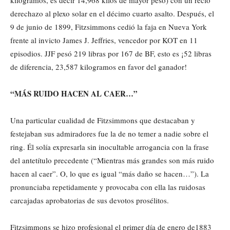
kilogramos, es decir 14,968 kilos de mayor peso) con un recio
derechazo al plexo solar en el décimo cuarto asalto. Después, el
9 de junio de 1899, Fitzsimmons cedió la faja en Nueva York
frente al invicto James J. Jeffries, vencedor por KOT en 11
episodios. JJF pesó 219 libras por 167 de BF, esto es ¡52 libras
de diferencia, 23,587 kilogramos en favor del ganador!
“MÁS RUIDO HACEN AL CAER…”
Una particular cualidad de Fitzsimmons que destacaban y
festejaban sus admiradores fue la de no temer a nadie sobre el
ring. Él solía expresarla sin inocultable arrogancia con la frase
del antetítulo precedente (“Mientras más grandes son más ruido
hacen al caer”. O, lo que es igual “más daño se hacen…”). La
pronunciaba repetidamente y provocaba con ella las ruidosas
carcajadas aprobatorias de sus devotos prosélitos.
Fitzsimmons se hizo profesional el primer día de enero de1883