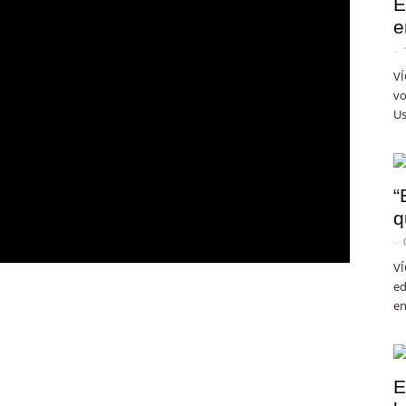
E
e
-
VÍ
vo
Us
“
q
-
VÍ
ed
en
E