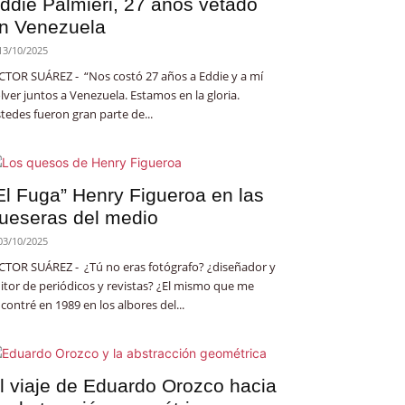
ddie Palmieri, 27 años vetado
n Venezuela
13/10/2025
CTOR SUÁREZ - “Nos costó 27 años a Eddie y a mí
lver juntos a Venezuela. Estamos en la gloria.
tedes fueron gran parte de...
El Fuga” Henry Figueroa en las
ueseras del medio
03/10/2025
CTOR SUÁREZ - ¿Tú no eras fotógrafo? ¿diseñador y
itor de periódicos y revistas? ¿El mismo que me
contré en 1989 en los albores del...
l viaje de Eduardo Orozco hacia