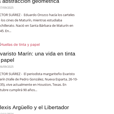
a abstracción geométrica
27/09/2025
CTOR SUÁREZ - Eduardo Orozco hacía los carteles
 los cines de Maturín, mientras estudiaba
chillerato. Nació en Santa Bárbara de Maturín en
45. En...
varisto Marín: una vida en tinta
 papel
26/09/2025
CTOR SUÁREZ - El periodista margariteño Evaristo
rín (Valle de Pedro González, Nueva Esparta, 26-10-
35), vive actualmente en Houston, Texas. En
tubre cumplirá 90 años...
lexis Argüello y el Libertador
12/11/2024