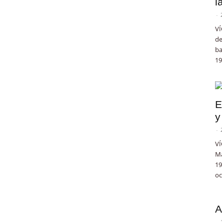
l
-
VÍ
de
ba
19
E
y
-
VÍ
Ma
19
oc
A
-