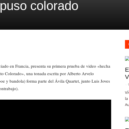
e puso colorado
iado en Francia, presenta su primera prueba de video «hecha
E
ito Colorado», una tonada escrita por Alberto Arvelo
V
e y bandola) forma parte del Ávila Quartet, junto Luis Joves
-
ontrabajo).
VÍ
la
Au