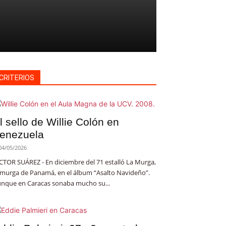
CRITERIOS
l sello de Willie Colón en
enezuela
04/05/2026
CTOR SUÁREZ - En diciembre del 71 estalló La Murga,
 murga de Panamá, en el álbum “Asalto Navideño”.
nque en Caracas sonaba mucho su...