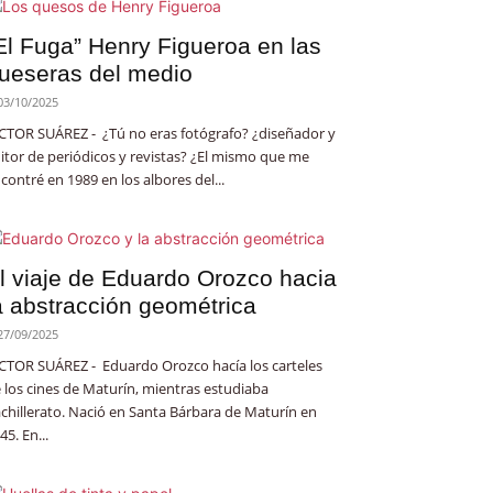
El Fuga” Henry Figueroa en las
ueseras del medio
03/10/2025
CTOR SUÁREZ - ¿Tú no eras fotógrafo? ¿diseñador y
itor de periódicos y revistas? ¿El mismo que me
contré en 1989 en los albores del...
l viaje de Eduardo Orozco hacia
a abstracción geométrica
27/09/2025
CTOR SUÁREZ - Eduardo Orozco hacía los carteles
 los cines de Maturín, mientras estudiaba
chillerato. Nació en Santa Bárbara de Maturín en
45. En...