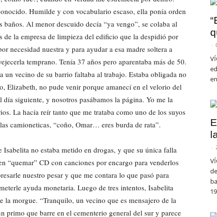
 conocido. Humilde y con vocabulario escaso, ella ponía orden
“
os baños. Al menor descuido decía “ya vengo”, se colaba al
q
 de la empresa de limpieza del edificio que la despidió por
-
por necesidad nuestra y para ayudar a esa madre soltera a
VÍ
vejecerla temprano. Tenía 37 años pero aparentaba más de 50.
ed
 un vecino de su barrio faltaba al trabajo. Estaba obligada no
en
No, Elizabeth, no pude venir porque amanecí en el velorio del
l día siguiente, y nosotros pasábamos la página. Yo me la
rios. La hacía reír tanto que me trataba como uno de los suyos
E
las camioneticas, “coño, Omar… eres burda de rata”.
l
-
Isabelita no estaba metido en drogas, y que su única falla
VÍ
 en “quemar” CD con canciones por encargo para venderlos
de
xpresarle nuestro pesar y que me contara lo que pasó para
ba
meterle ayuda monetaria. Luego de tres intentos, Isabelita
19
de la morgue. “Tranquilo, un vecino que es mensajero de la
un primo que barre en el cementerio general del sur y parece