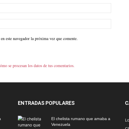
 en este navegador la próxima vez que comente.
ómo se procesan los datos de tus comentarios.
ENTRADAS POPULARES
C
a
El chelista rumano que amaba a
L
Venezuela
C