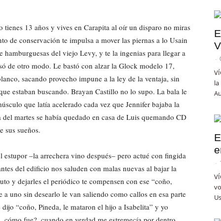
tienes 13 años y vives en Carapita al oír un disparo no miras
E
nto de conservación te impulsa a mover las piernas a lo Usain
V
de hamburguesas del viejo Levy, y te la ingenias para llegar a
-
nsó de otro modo. Le bastó con alzar la Glock modelo 17,
VÍ
 blanco, sacando provecho impune a la ley de la ventaja, sin
la
que estaban buscando. Brayan Castillo no lo supo. La bala le
Au
músculo que latía acelerado cada vez que Jennifer bajaba la
na del martes se había quedado en casa de Luis quemando CD
e sus sueños.
E
e
l estupor –la arrechera vino después– pero actué con fingida
-
ntes del edificio nos saluden con malas nuevas al bajar la
VÍ
auto y dejarles el periódico te compensen con ese “coño,
vo
a uno sin desearlo le van saliendo como callos en esa parte
Us
ijo “coño, Pineda, le mataron el hijo a Isabelita” y yo
o, cómo fue?, cuando en verdad me estremecía por dentro.