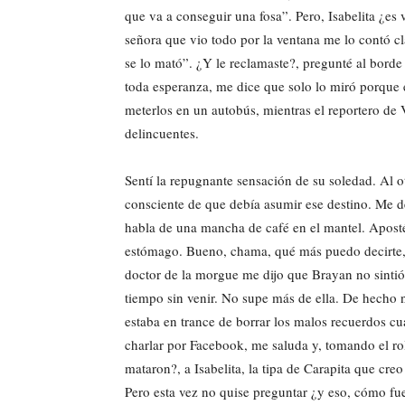
que va a conseguir una fosa”. Pero, Isabelita ¿es
señora que vio todo por la ventana me lo contó cla
se lo mató”. ¿Y le reclamaste?, pregunté al borde 
toda esperanza, me dice que solo lo miró porque 
meterlos en un autobús, mientras el reportero de
delincuentes.
Sentí la repugnante sensación de su soledad. Al o
consciente de que debía asumir ese destino. Me 
habla de una mancha de café en el mantel. Aposté 
estómago. Bueno, chama, qué más puedo decirte, 
doctor de la morgue me dijo que Brayan no sintió
tiempo sin venir. No supe más de ella. De hecho n
estaba en trance de borrar los malos recuerdos cu
charlar por Facebook, me saluda y, tomando el ro
mataron?, a Isabelita, la tipa de Carapita que creo
Pero esta vez no quise preguntar ¿y eso, cómo f