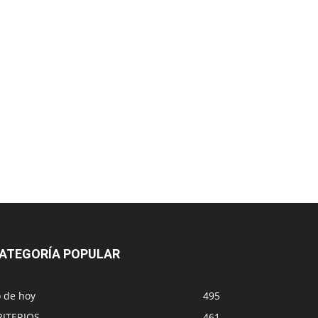
ATEGORÍA POPULAR
o de hoy
495
RITERIOS
461