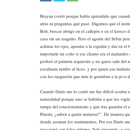
Brayan corrió porque había aprendido que cuando 
atrás ni preguntas qué pasó. Digamos que el insti
Bolt, buscar abrigo en el callejón o en el kiosco 
casa sin un rasguño. Pero el agente del Sebin pe
achinar los ojos, apuntar a la espalda y dar en el
importarle un coño si ese chamo era el malandro 
perforó el pulmón izquierdo y no quiso salir del 
escalinata rumbo al liceo, y por quien esa maña
con los raeguetón que más le gustaban a la jeva d
Cuando Darío me lo contó me fue difícil ocultar e
naturalidad porque uno se habitúa a que los vigila
rampa del estacionamiento y que tras guardar el 
Pineda, ¿saben a quién mataron?”. De manera que 
donde asoman los sentimientos. Por eso Darío me d
reaccioné con falso aplomo. Solo pregunté ¿y es