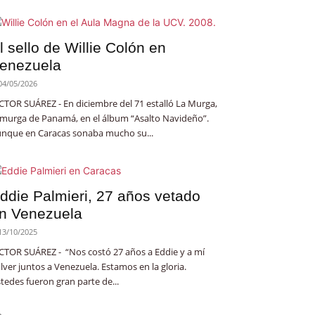
l sello de Willie Colón en
enezuela
04/05/2026
CTOR SUÁREZ - En diciembre del 71 estalló La Murga,
 murga de Panamá, en el álbum “Asalto Navideño”.
nque en Caracas sonaba mucho su...
ddie Palmieri, 27 años vetado
n Venezuela
13/10/2025
CTOR SUÁREZ - “Nos costó 27 años a Eddie y a mí
lver juntos a Venezuela. Estamos en la gloria.
tedes fueron gran parte de...