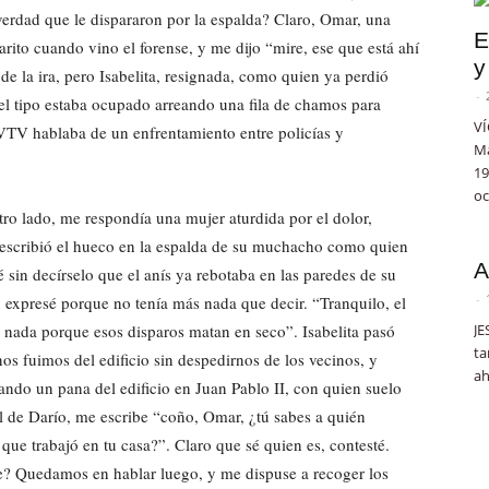
 verdad que le dispararon por la espalda? Claro, Omar, una
E
rito cuando vino el forense, y me dijo “mire, ese que está ahí
y
de la ira, pero Isabelita, resignada, como quien ya perdió
-
el tipo estaba ocupado arreando una fila de chamos para
VÍ
 VTV hablaba de un enfrentamiento entre policías y
Ma
19
oc
tro lado, me respondía una mujer aturdida por el dolor,
describió el hueco en la espalda de su muchacho como quien
A
sin decírselo que el anís ya rebotaba en las paredes de su
-
expresé porque no tenía más nada que decir. “Tranquilo, el
 nada porque esos disparos matan en seco”. Isabelita pasó
JE
ta
os fuimos del edificio sin despedirnos de los vecinos, y
ah
ando un pana del edificio en Juan Pablo II, con quien suelo
l de Darío, me escribe “coño, Omar, ¿tú sabes a quién
 que trabajó en tu casa?”. Claro que sé quien es, contesté.
ue? Quedamos en hablar luego, y me dispuse a recoger los