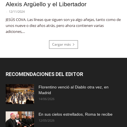
Alexis Argüello y el Libertador
-
12/11/2024
JESÚS COVA. Las líneas que siguen son ya algo añejas, tanto como de
unos nueve o diez años atrás, pero ahora contienen varias
adiciones,...
Cargar más
RECOMENDACIONES DEL EDITOR
Florentino venció al Diablo otra vez, en
Madrid
14/06/2026
En sus cielos estrellados, Roma te recibe
12/05/2026