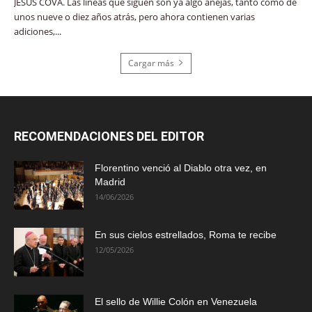
JESÚS COVA. Las líneas que siguen son ya algo añejas, tanto como de
unos nueve o diez años atrás, pero ahora contienen varias
adiciones,...
Cargar más
RECOMENDACIONES DEL EDITOR
Florentino venció al Diablo otra vez, en
Madrid
14/06/2026
En sus cielos estrellados, Roma te recibe
12/05/2026
El sello de Willie Colón en Venezuela