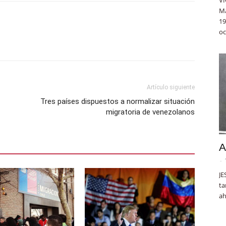
Ma
19
oc
Artículo siguiente
Tres países dispuestos a normalizar situación
migratoria de venezolanos
A
-
JE
ta
ah