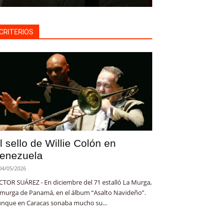
CRITERIOS
l sello de Willie Colón en
enezuela
04/05/2026
CTOR SUÁREZ - En diciembre del 71 estalló La Murga,
 murga de Panamá, en el álbum “Asalto Navideño”.
nque en Caracas sonaba mucho su...