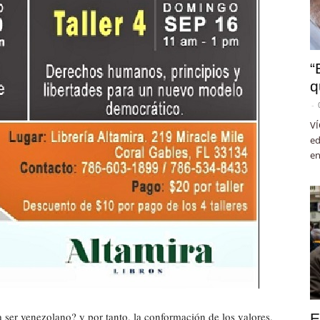
“
q
-
VÍ
ed
en
ca ser venezolano? y por tanto, la conformación de los valores,
E