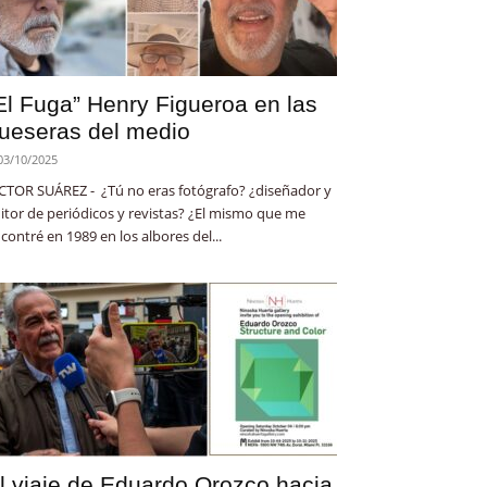
El Fuga” Henry Figueroa en las
ueseras del medio
03/10/2025
CTOR SUÁREZ - ¿Tú no eras fotógrafo? ¿diseñador y
itor de periódicos y revistas? ¿El mismo que me
contré en 1989 en los albores del...
l viaje de Eduardo Orozco hacia