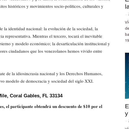
hitos históricos y movimientos socio-políticos, culturales y
l
-
VÍ
e la identidad nacional: la evolución de la sociedad, la
de
ba
ia representativa. Mientras el tercero, tocará el inevitable
19
ierno y modelo económico; la desarticulación institucional y
valores ciudadanos que los venezolanos hemos vivido entre
scate de la idiosincrasia nacional y los Derechos Humanos,
uevo modelo de democracia y sociedad del siglo XXI.
Mile, Coral Gables, FL 33134
E
eres, el participante obtendrá un descuento de $10 por el
y
-
VÍ