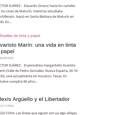
CTOR SUÁREZ - Eduardo Orozco hacía los carteles
 los cines de Maturín, mientras estudiaba
chillerato. Nació en Santa Bárbara de Maturín en
45. En...
varisto Marín: una vida en tinta
 papel
26/09/2025
CTOR SUÁREZ - El periodista margariteño Evaristo
rín (Valle de Pedro González, Nueva Esparta, 26-10-
35), vive actualmente en Houston, Texas. En
tubre cumplirá 90 años...
lexis Argüello y el Libertador
12/11/2024
SÚS COVA. Las líneas que siguen son ya algo añejas,