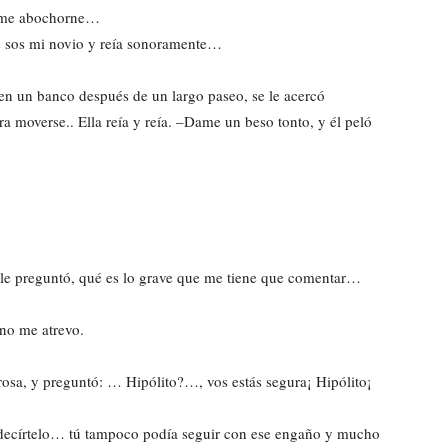
o me abochorne…
os sos mi novio y reía sonoramente…
en un banco después de un largo paseo, se le acercó
 moverse.. Ella reía y reía. –Dame un beso tonto, y él peló
 le preguntó, qué es lo grave que me tiene que comentar…
no me atrevo.
rosa, y preguntó: … Hipólito?…, vos estás segura¡ Hipólito¡
r decírtelo… tú tampoco podía seguir con ese engaño y mucho