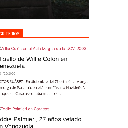
CRITERIOS
l sello de Willie Colón en
enezuela
04/05/2026
CTOR SUÁREZ - En diciembre del 71 estalló La Murga,
 murga de Panamá, en el álbum “Asalto Navideño”.
nque en Caracas sonaba mucho su...
ddie Palmieri, 27 años vetado
n Venezuela