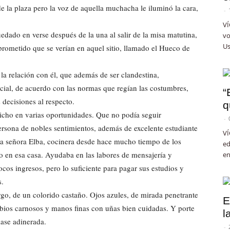
e la plaza pero la voz de aquella muchacha le iluminó la cara,
-
VÍ
uedado en verse después de la una al salir de la misa matutina,
vo
Us
prometido que se verían en aquel sitio, llamado el Hueco de
 la relación con él, que además de ser clandestina,
ficial, de acuerdo con las normas que regían las costumbres,
“
 decisiones al respecto.
q
dicho en varias oportunidades. Que no podía seguir
-
ersona de nobles sentimientos, además de excelente estudiante
VÍ
 la señora Elba, cocinera desde hace mucho tiempo de los
ed
o en esa casa. Ayudaba en las labores de mensajería y
en
ocos ingresos, pero lo suficiente para pagar sus estudios y
s.
argo, de un colorido castaño. Ojos azules, de mirada penetrante
E
abios carnosos y manos finas con uñas bien cuidadas. Y porte
l
lase adinerada.
-