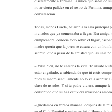
discretamente a Fermina, la única que sabía de su
notar cierta palidez en el rostro de Fermina, aun
conversación.
Todas, menos Gisela, bajaron a la sala principal p
invitados que ya comenzaba a llegar. Esa amiga, d
cumpleañera, conocía todo sobre el fugaz, escond
madre quería que la joven se casara con un homb
secreto, que a pesar de la amistad que las unía no 
–Pensá bien, no te enredés la vida. Te insisto R
estar engañado, a sabienda de que tú estás compr
pues tu madre sencillamente no lo va a aceptar. El
clase de ustedes, Y si tu padre viviera, aunque l
consentido que su hija estuviera relaciones amor
–Quedamos en vernos mañana, después de la misa,
en el Club Español y entonces iré al Hueco de los 