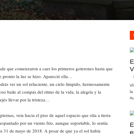
E
esde que comenzaron a caer los primeros goterones hasta que
V
de pronto la luz se hizo. Apareció ella…
-
odrás ver un sol reluciente, un cielo límpido, hermosamente
VÍ
so baile al compás del ritmo de la vida, la alegría y la
la
Au
ejés llevar por la tristeza…
ernas, veía hacia el piso de aquel espacio que olía a tierra
 espantado por un viento frío, aunque soportable, lo sentía
E
ra 31 de mayo de 2018. A pesar de que ya el sol había
e