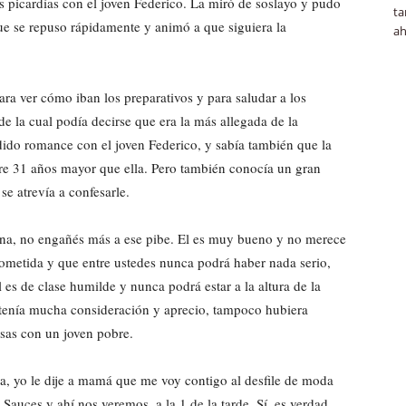
s picardías con el joven Federico. La miró de soslayo y pudo
ta
que se repuso rápidamente y animó a que siguiera la
ah
ara ver cómo iban los preparativos y para saludar a los
e la cual podía decirse que era la más allegada de la
ido romance con el joven Federico, y sabía también que la
re 31 años mayor que ella. Pero también conocía un gran
se atrevía a confesarle.
ufina, no engañés más a ese pibe. El es muy bueno y no merece
ometida y que entre ustedes nunca podrá haber nada serio,
 es de clase humilde y nunca podrá estar a la altura de la
e tenía mucha consideración y aprecio, tampoco hubiera
osas con un joven pobre.
 yo le dije a mamá que me voy contigo al desfile de moda
Sauces y ahí nos veremos, a la 1 de la tarde. Sí, es verdad,