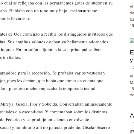
 lo cual se reflejaba con las permanentes gotas de sudor en su
VÍ
evaba. Hablaba con un tono muy bajo, casi susurrante.
de
podía llevárselo.
ba
19
ntes de Oca comenzó a recibir los distinguidos invitados que
ufina. Sus amplios salones estaban ya bellamente adornados
doquier. En un salón adjunto a la sala principal se iban
E
 invitados.
y
-
arándose para la recepción. Se probaba varios vestidos y
VÍ
or, pues les decían, que había que tomar en cuenta que
Ma
Colón, pues esa noche empezaba la temporada teatral.
19
oc
a, Mireya, Gisela, Flor y Sobeida. Conversaban animadamente
ficiales o a escondidas. Y comentaban sobre los distintos
A
 de Federico y se produjo un silencio envolvente.
-
 social y nombrarlo allí no parecía prudente. Gisela observó
JE