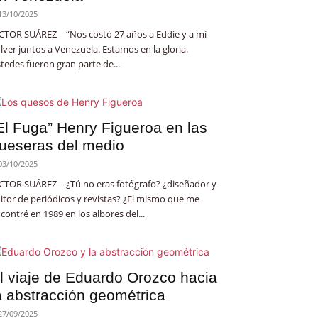
13/10/2025
CTOR SUÁREZ - “Nos costó 27 años a Eddie y a mí
lver juntos a Venezuela. Estamos en la gloria.
tedes fueron gran parte de...
El Fuga” Henry Figueroa en las
ueseras del medio
03/10/2025
CTOR SUÁREZ - ¿Tú no eras fotógrafo? ¿diseñador y
itor de periódicos y revistas? ¿El mismo que me
contré en 1989 en los albores del...
l viaje de Eduardo Orozco hacia
a abstracción geométrica
27/09/2025