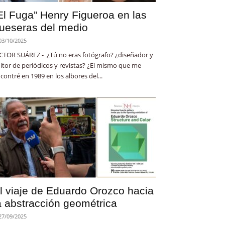
El Fuga” Henry Figueroa en las
ueseras del medio
03/10/2025
CTOR SUÁREZ - ¿Tú no eras fotógrafo? ¿diseñador y
itor de periódicos y revistas? ¿El mismo que me
contré en 1989 en los albores del...
l viaje de Eduardo Orozco hacia
a abstracción geométrica
27/09/2025