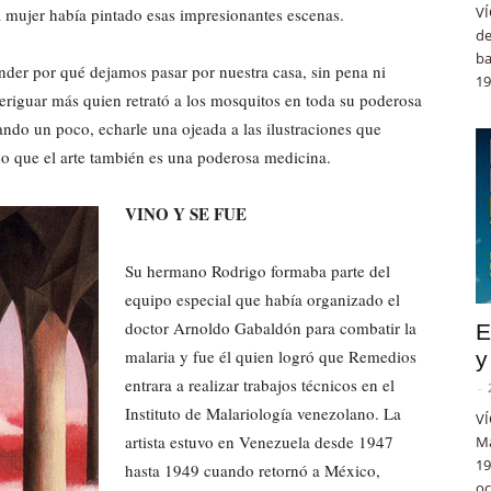
VÍ
a mujer había pintado esas impresionantes escenas.
de
ba
nder por qué dejamos pasar por nuestra casa, sin pena ni
19
averiguar más quien retrató a los mosquitos en toda su poderosa
ndo un poco, echarle una ojeada a las ilustraciones que
o que el arte también es una poderosa medicina.
VINO Y SE FUE
Su hermano Rodrigo formaba parte del
equipo especial que había organizado el
doctor Arnoldo Gabaldón para combatir la
E
malaria y fue él quien logró que Remedios
y
entrara a realizar trabajos técnicos en el
-
Instituto de Malariología venezolano. La
VÍ
artista estuvo en Venezuela desde 1947
Ma
19
hasta 1949 cuando retornó a México,
oc