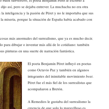
 buen subversivo, el poeta Benjamín Péret le escribió a
dijo así, pero se dejaba entrever. La muchacha no era otra
a inteligencia y la pasión de Péret y no le importaba que sus
 la miseria, porque la situación de España había acabado con
s cosas más anormales del surrealismo, que ya es mucho decir.
lo para dibujar o inventar más allá de lo cotidiano: también
us pinturas en una suerte de narración fantástica.
El poeta Benjamín Péret influyó en poetas
como Octavio Paz y también en algunos
integrantes del inimitable movimiento
beat
.
Péret fue el más fiel de los surrealistas que
acompañaron a Bretón.
A Remedios le gustaba del surrealismo la
creencia de que solo lo maravilloso es