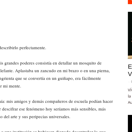
escribirlo perfectamente.
is grandes poderes consistía en detallar un mosquito de
E
lefante. Aplastaba un zancudo en mi brazo o en una pierna,
V
ngrienta que se convertía en un guiñapo, era fácilmente
-
or mi mente.
VÍ
la
d mía: mis amigos y demás compañeros de escuela podían hacer
Au
r descifrar ese fenómeno hoy seríamos más sensibles, más
 del arte y sus peripecias universales.
 o una institución se hubiesen dignado desentrañar lo que