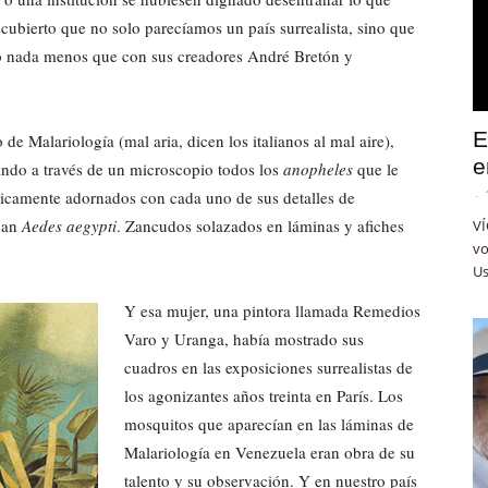
cubierto que no solo parecíamos un país surrealista, sino que
mo nada menos que con sus creadores André Bretón y
E
de Malariología (mal aria, dicen los italianos al mal aire),
e
ando a través de un microscopio todos los
anopheles
que le
ticamente adornados con cada uno de sus detalles de
-
ban
Aedes aegypti
. Zancudos solazados en láminas y afiches
VÍ
vo
Us
Y esa mujer, una pintora llamada Remedios
Varo y Uranga, había mostrado sus
cuadros en las exposiciones surrealistas de
los agonizantes años treinta en París. Los
mosquitos que aparecían en las láminas de
Malariología en Venezuela eran obra de su
talento y su observación. Y en nuestro país