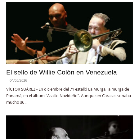
El sello de Willie Colón en Venezuela
-
04/05/2026
VÍCTOR SUÁREZ - En diciembre del 71 estalló La Murga, la murga de
Panamá, en el álbum “Asalto Navideño”. Aunque en Caracas sonaba
mucho su...