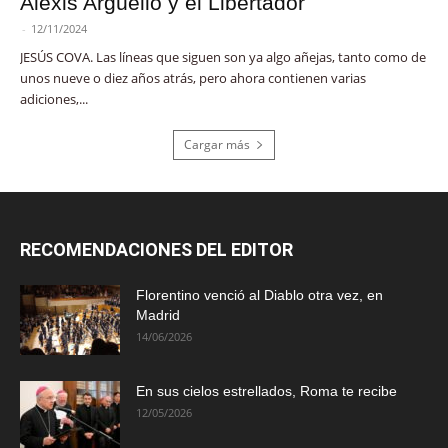
Alexis Argüello y el Libertador
-
12/11/2024
JESÚS COVA. Las líneas que siguen son ya algo añejas, tanto como de
unos nueve o diez años atrás, pero ahora contienen varias
adiciones,...
Cargar más
RECOMENDACIONES DEL EDITOR
Florentino venció al Diablo otra vez, en
Madrid
14/06/2026
En sus cielos estrellados, Roma te recibe
12/05/2026