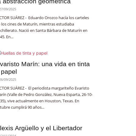
a abstracción geométrica
27/09/2025
CTOR SUÁREZ - Eduardo Orozco hacía los carteles
 los cines de Maturín, mientras estudiaba
chillerato. Nació en Santa Bárbara de Maturín en
45. En...
varisto Marín: una vida en tinta
 papel
26/09/2025
CTOR SUÁREZ - El periodista margariteño Evaristo
rín (Valle de Pedro González, Nueva Esparta, 26-10-
35), vive actualmente en Houston, Texas. En
tubre cumplirá 90 años...
lexis Argüello y el Libertador
12/11/2024