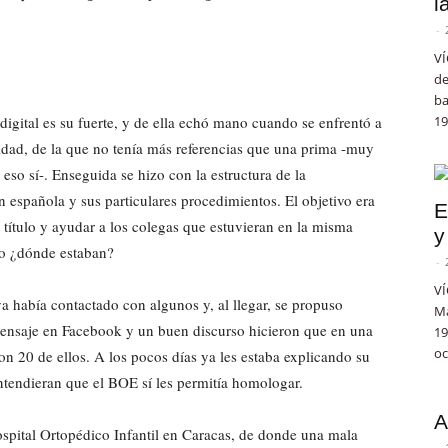
l
-
VÍ
de
ba
digital es su fuerte, y de ella echó mano cuando se enfrentó a
19
idad, de la que no tenía más referencias que una prima -muy
eso sí-. Enseguida se hizo con la estructura de la
n española y sus particulares procedimientos. El objetivo era
E
título y ayudar a los colegas que estuvieran en la misma
y
ro ¿dónde estaban?
-
VÍ
a había contactado con algunos y, al llegar, se propuso
Ma
ensaje en Facebook y un buen discurso hicieron que en una
19
oc
 20 de ellos. A los pocos días ya les estaba explicando su
tendieran que el BOE sí les permitía homologar.
A
ospital Ortopédico Infantil en Caracas, de donde una mala
-