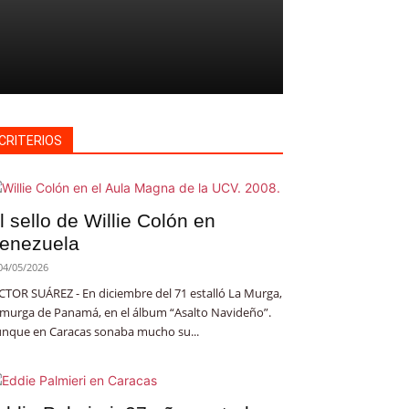
CRITERIOS
l sello de Willie Colón en
enezuela
04/05/2026
CTOR SUÁREZ - En diciembre del 71 estalló La Murga,
 murga de Panamá, en el álbum “Asalto Navideño”.
nque en Caracas sonaba mucho su...