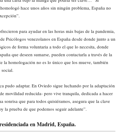
a una carta bajo la manga que podría ser clave… “Si
homologó hace unos años sin ningún problema, España no
excepción”.
frecieron para ayudar en las horas más bajas de la pandemia,
n de Psicólogos venezolanos en España desde donde junto a un
ógicos de forma voluntaria a todo el que lo necesita, donde
spaña que deseen sumarse, pueden contactarla a través de la
 de la homologación no es lo único que los mueve, también
 social.
ca pudo adaptar. En Oviedo sigue luchando por la adaptación
de movilidad reducida- pero vive tranquila, dedicada a hacer
a sonrisa que para todos quisiéramos, asegura que la clave
soy la prueba de que podemos seguir adelante”.
 residenciada en Madrid, España.