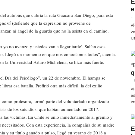
E
e
s del autobús que cubría la ruta Guacara-San Diego, para esta
-
guará
(defiende que la expresión no proviene de
VÍ
nzar, ni ángel de la guarda que no la asista en el camino.
vo
Us
o yo no avanzo y ustedes van a llegar tarde’. Salían esos
jar. Llegó un momento en que nos conocíamos todos”, cuenta.
 en la Universidad Arturo Michelena, se hizo más fuerte.
“
q
 “el Día del Psicólogo”, un 22 de noviembre. El hampa se
-
librar esa batalla. Prefirió otra más difícil, la del exilio.
VÍ
ed
ó como profesora, formó parte del voluntariado organizado
en
risis de los suicidios, que habían aumentado en 2017.
a las víctimas. En Chile se unió inmediatamente al gremio y
ás necesitados. Con esta experiencia, la compañía de su madre
E
a y su título ganado a pulso, llegó en verano de 2018 a