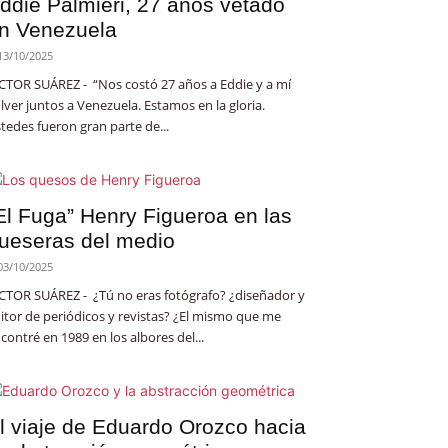
ddie Palmieri, 27 años vetado
n Venezuela
13/10/2025
CTOR SUÁREZ - “Nos costó 27 años a Eddie y a mí
lver juntos a Venezuela. Estamos en la gloria.
tedes fueron gran parte de...
El Fuga” Henry Figueroa en las
ueseras del medio
03/10/2025
CTOR SUÁREZ - ¿Tú no eras fotógrafo? ¿diseñador y
itor de periódicos y revistas? ¿El mismo que me
contré en 1989 en los albores del...
l viaje de Eduardo Orozco hacia