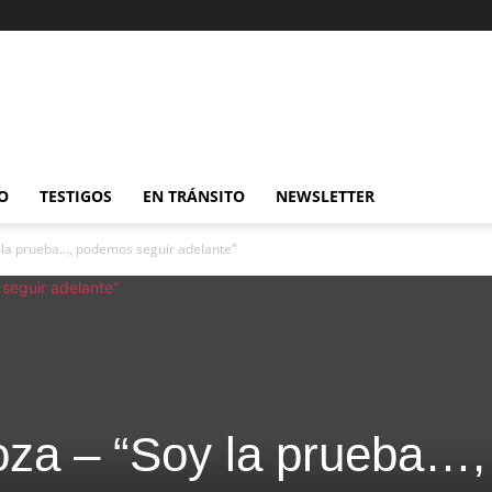
O
TESTIGOS
EN TRÁNSITO
NEWSLETTER
 la prueba…, podemos seguir adelante”
za – “Soy la prueba…,