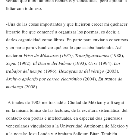
verdad que hubo también rechazos y zancadillas, pero aprendí a
lidiar con todo eso.
-Una de las cosas importantes y que hicieron crecer mi quehacer
literario fue que comencé a organizar los poemas, es decir, a
darles organicidad como libros. En parte para enviar a concursos
y en parte para visualizar qué era lo que estaba haciendo. Así
nacieron
Friso de Máscaras (1985)
,
Transfiguraciones
(1988),
Sepia
(1992),
El Diario del Fulmar
(1993),
Ocre
(1994),
Los
trabajos del tiempo
(1996),
Hexagramas del vértigo
(2003),
Archivo apócrifo por correo electrónico
(2004),
En trance de
mudanza
(2008).
-A finales de 1985 me trasladé a Ciudad de México y allí seguí
en la misma tónica de las lecturas, de la escritura sistemática, del
contacto con poetas e intelectuales, en especial dos generosos
venezolanos vinculados a la Universidad Autónoma de México y
a la poesía: Josu Landa y Abraham Salloum Bitar. También