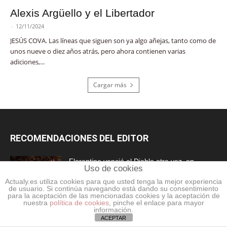
Alexis Argüello y el Libertador
-
12/11/2024
JESÚS COVA. Las líneas que siguen son ya algo añejas, tanto como de
unos nueve o diez años atrás, pero ahora contienen varias
adiciones,...
Cargar más
RECOMENDACIONES DEL EDITOR
Florentino venció al Diablo otra vez, en
Uso de cookies
Madrid
Actualy.es utiliza cookies para que usted tenga la mejor experiencia
14/06/2026
de usuario. Si continúa navegando está dando su consentimiento
para la aceptación de las mencionadas cookies y la aceptación de
nuestra
política de cookies
, pinche el enlace para mayor
En sus cielos estrellados, Roma te recibe
información.
ACEPTAR
12/05/2026