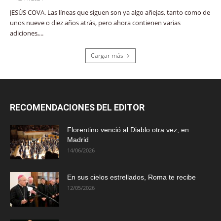
JESÚS COVA. Las líneas que siguen son ya algo añejas, tanto como de
unos nueve o diez años atrás, pero ahora contienen varias
adiciones,...
Cargar más
RECOMENDACIONES DEL EDITOR
Florentino venció al Diablo otra vez, en
Madrid
14/06/2026
En sus cielos estrellados, Roma te recibe
12/05/2026