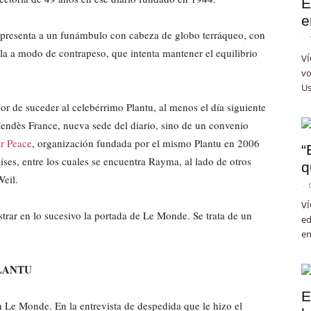
E
e
presenta a un funámbulo con cabeza de globo terráqueo, con
-
lla a modo de contrapeso, que intenta mantener el equilibrio
VÍ
vo
Us
or de suceder al celebérrimo Plantu, al menos el día siguiente
Mendès France, nueva sede del diario, sino de un convenio
or Peace
, organización fundada por el mismo Plantu en 2006
“
íses, entre los cuales se encuentra Rayma, al lado de otros
q
Weil.
-
VÍ
strar en lo sucesivo la portada de Le Monde. Se trata de un
ed
en
LANTU
E
n Le Monde. En la entrevista de despedida que le hizo el