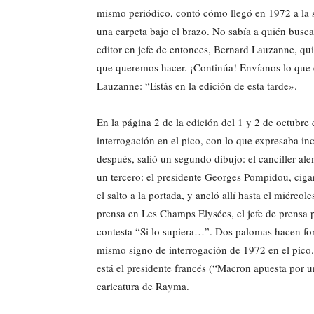
mismo periódico, contó cómo llegó en 1972 a la se
una carpeta bajo el brazo. No sabía a quién busc
editor en jefe de entonces, Bernard Lauzanne, quien
que queremos hacer. ¡Continúa! Envíanos lo que e
Lauzanne: “Estás en la edición de esta tarde».
En la página 2 de la edición del 1 y 2 de octubre
interrogación en el pico, con lo que expresaba in
después, salió un segundo dibujo: el canciller a
un tercero: el presidente Georges Pompidou, cigar
el salto a la portada, y ancló allí hasta el miérc
prensa en Les Champs Elysées, el jefe de prensa p
contesta “Si lo supiera…”. Dos palomas hacen fon
mismo signo de interrogación de 1972 en el pico. 
está el presidente francés (“Macron apuesta por un 
caricatura de Rayma.