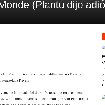
onde (Plantu dijo adió
E
V
-
circuló con un trazo distinto al habitual en su viñeta de
VÍ
sta venezolana Rayma.
la
Au
vante de la portada del diario francés, que prácticamente
r de ver al mundo, había sido elaborada por Jean Plantureaux
yectoria de 49 años en ese diario fundado en 1944.