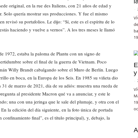
l
de original, en la rue des Italiens, con 21 años de edad y
-
ar. Solo quería mostrar sus producciones. Y fue el mismo
VÍ
 revisó su portafolios. Le dijo: “Sí, este es el espíritu de lo
de
stás haciendo y vuelve a vernos”. A los tres meses le llamó
ba
19
 de 1972, estaba la paloma de Plantu con un signo de
certidumbre sobre el final de la guerra de Vietnam. Poco
E
lemán Willy Brandt cabalgando sobre el Muro de Berlín. Luego
y
rillo en boca, en la Europa de los Seis. En 1985 su viñeta dio
-
oles 31 de marzo de 2021, día de su adiós: muestra una rueda de
VÍ
regunta al presidente Macron qué va a anunciar, y este le
Ma
do; una con una jeringa que le sale del plumaje, y otra con el
19
oc
En la edición del día siguiente, en la foto única de portada
confinamiento final”, es el título principal), y, debajo, la
A
-