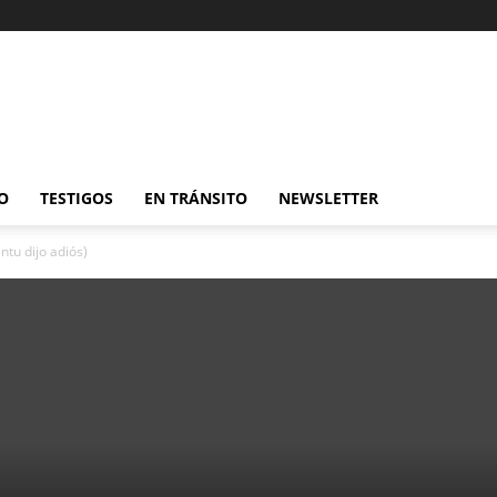
O
TESTIGOS
EN TRÁNSITO
NEWSLETTER
tu dijo adiós)