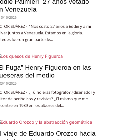
ddie Palmieri, 27 años vetado
n Venezuela
13/10/2025
CTOR SUÁREZ - “Nos costó 27 años a Eddie y a mí
lver juntos a Venezuela. Estamos en la gloria.
tedes fueron gran parte de...
El Fuga” Henry Figueroa en las
ueseras del medio
03/10/2025
CTOR SUÁREZ - ¿Tú no eras fotógrafo? ¿diseñador y
itor de periódicos y revistas? ¿El mismo que me
contré en 1989 en los albores del...
l viaje de Eduardo Orozco hacia