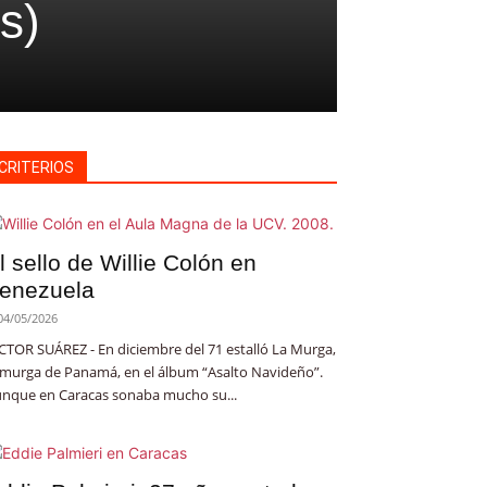
s)
CRITERIOS
l sello de Willie Colón en
enezuela
04/05/2026
CTOR SUÁREZ - En diciembre del 71 estalló La Murga,
 murga de Panamá, en el álbum “Asalto Navideño”.
nque en Caracas sonaba mucho su...