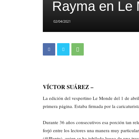
Rayma en Le M
02/04/2021
VÍCTOR SUÁREZ –
La edición del vespertino Le Monde del 1 de abril 
primera página. Estaba firmada por la caricaturi
Durante 36 años consecutivos esa porción tan rele
forjó entre los lectores una manera muy particula
(@Plantu), quien se ha jubilado luego de una tra