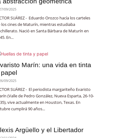
a abstracción geométrica
27/09/2025
CTOR SUÁREZ - Eduardo Orozco hacía los carteles
 los cines de Maturín, mientras estudiaba
chillerato. Nació en Santa Bárbara de Maturín en
45. En...
varisto Marín: una vida en tinta
 papel
26/09/2025
CTOR SUÁREZ - El periodista margariteño Evaristo
rín (Valle de Pedro González, Nueva Esparta, 26-10-
35), vive actualmente en Houston, Texas. En
tubre cumplirá 90 años...
lexis Argüello y el Libertador
12/11/2024