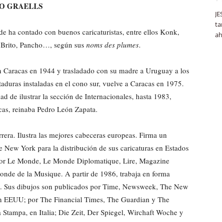
O GRAELLS
JE
ta
de ha contado con buenos caricaturistas, entre ellos Konk,
ah
 Brito, Pancho…, según sus
noms des plumes
.
en Caracas en 1944 y trasladado con su madre a Uruguay a los
ctaduras instaladas en el cono sur, vuelve a Caracas en 1975.
ad de ilustrar la sección de Internacionales, hasta 1983,
cas, reinaba Pedro León Zapata.
rrera. Ilustra las mejores cabeceras europeas. Firma un
e New York para la distribución de sus caricaturas en Estados
 por Le Monde, Le Monde Diplomatique, Lire, Magazine
Monde de la Musique. A partir de 1986, trabaja en forma
. Sus dibujos son publicados por Time, Newsweek, The New
 EEUU; por The Financial Times, The Guardian y The
 Stampa, en Italia; Die Zeit, Der Spiegel, Wirchaft Woche y