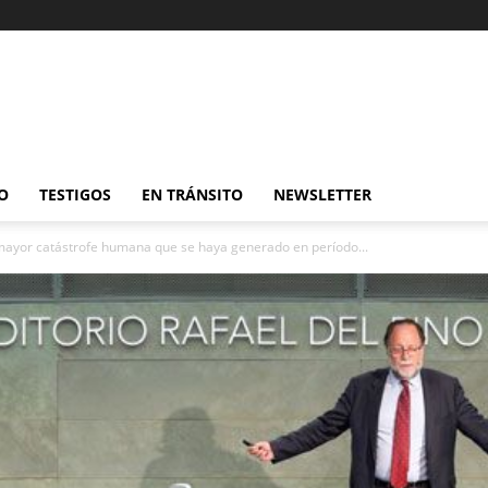
O
TESTIGOS
EN TRÁNSITO
NEWSLETTER
ayor catástrofe humana que se haya generado en período...