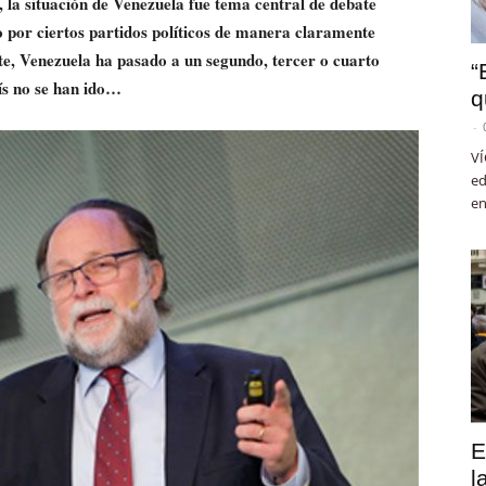
 la situación de Venezuela fue tema central de debate
 por ciertos partidos políticos de manera claramente
nte, Venezuela ha pasado a un segundo, tercer o cuarto
“
aís no se han ido…
q
-
VÍ
ed
en
E
l