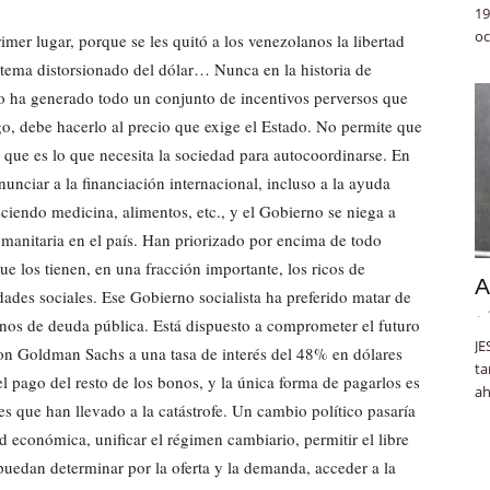
19
oc
mer lugar, porque se les quitó a los venezolanos la libertad
stema distorsionado del dólar… Nunca en la historia de
to ha generado todo un conjunto de incentivos perversos que
go, debe hacerlo al precio que exige el Estado. No permite que
 que es lo que necesita la sociedad para autocoordinarse. En
unciar a la financiación internacional, incluso a la ayuda
ciendo medicina, alimentos, etc., y el Gobierno se niega a
umanitaria en el país. Han priorizado por encima de todo
e los tienen, en una fracción importante, los ricos de
A
ades sociales. Ese Gobierno socialista ha preferido matar de
-
onos de deuda pública. Está dispuesto a comprometer el futuro
JE
on Goldman Sachs a una tasa de interés del 48% en dólares
ta
l pago del resto de los bonos, y la única forma de pagarlos es
ah
es que han llevado a la catástrofe. Un cambio político pasaría
ad económica, unificar el régimen cambiario, permitir el libre
 puedan determinar por la oferta y la demanda, acceder a la