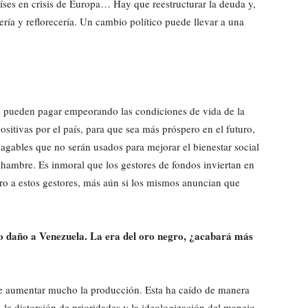
íses en crisis de Europa… Hay que reestructurar la deuda y,
ría y reflorecería. Un cambio político puede llevar a una
 pueden pagar empeorando las condiciones de vida de la
sitivas por el país, para que sea más próspero en el futuro,
agables que no serán usados para mejorar el bienestar social
 hambre. Es inmoral que los gestores de fondos inviertan en
ero a estos gestores, más aún si los mismos anuncian que
o daño a Venezuela. La era del oro negro, ¿acabará más
 de aumentar mucho la producción. Esta ha caído de manera
d, la distorsión de prioridades y la ideologización del manejo