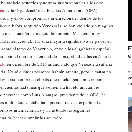
ha violado acuerdos y normas internacionales a los que
ica
de la Organización de Estados Americanos (OEA).
orda, y estos compromisos internacionales dentro de los
a que había adquirido Venezuela, se han violado sin ninguna
lta a la situación de manera importante. Me siento muy
ad internacional. Hay una mayoría significativa de países en
E
sobre el tema de Venezuela, entre ellos el gobierno español
e
mento el mundo ha entendido la magnitud de las catástrofes
culo
en diciembre de 2015 anunciando que Venezuela sufriría
-
rla. No sé cuántas personas habrán muerto, pero la causa no
VÍ
vo
. Hay tanta hambre en el país que mucha gente muere por
Us
o encuentra nada más que comer. Ha habido un cambio
 de personas como Luis Almagro, presidente de la OEA, ha
os multilaterales deberían aprender de esta experiencia,
misos internacionales y ha actuado no según las
ratar de hacer cumplir los acuerdos.