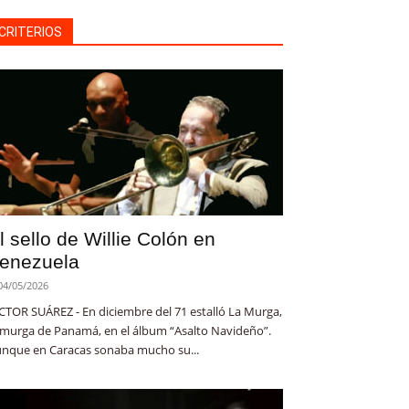
CRITERIOS
l sello de Willie Colón en
enezuela
04/05/2026
CTOR SUÁREZ - En diciembre del 71 estalló La Murga,
 murga de Panamá, en el álbum “Asalto Navideño”.
nque en Caracas sonaba mucho su...