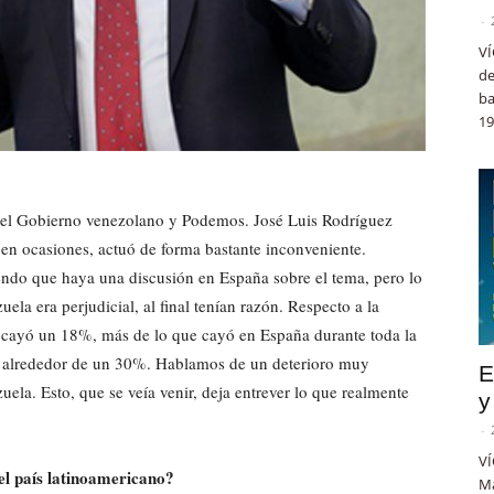
-
VÍ
de
ba
19
e el Gobierno venezolano y Podemos. José Luis Rodríguez
 en ocasiones, actuó de forma bastante inconveniente.
tiendo que haya una discusión en España sobre el tema, pero lo
ela era perjudicial, al final tenían razón. Respecto a la
a cayó un 18%, más de lo que cayó en España durante toda la
do alrededor de un 30%. Hablamos de un deterioro muy
E
ela. Esto, que se veía venir, deja entrever lo que realmente
y
-
VÍ
el país latinoamericano?
Ma