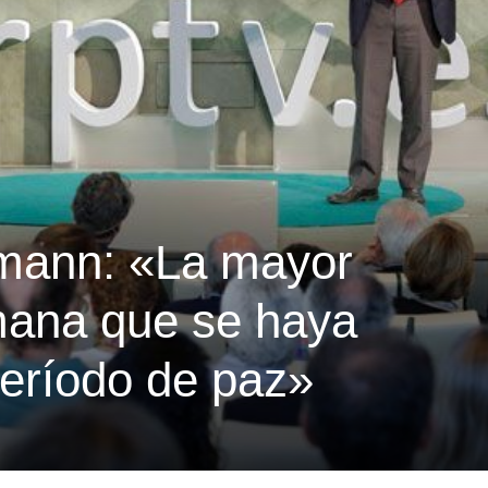
mann: «La mayor
mana que se haya
eríodo de paz»