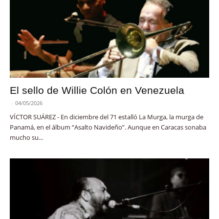
El sello de Willie Colón en Venezuela
-
04/05/2026
VÍCTOR SUÁREZ - En diciembre del 71 estalló La Murga, la murga de
Panamá, en el álbum “Asalto Navideño”. Aunque en Caracas sonaba
mucho su...