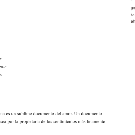
JE
ta
ah
s
ente
e:
oema es un sublime documento del amor. Un documento
sea por la propietaria de los sentimientos más finamente