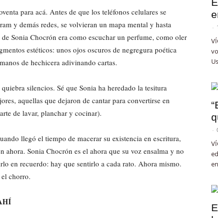
E
oventa para acá. Antes de que los teléfonos celulares se
e
agram y demás redes, se volvieran un mapa mental y hasta
-
re de Sonia Chocrón era como escuchar un perfume, como oler
VÍ
gmentos estéticos: unos ojos oscuros de negregura poética
vo
Us
 manos de hechicera adivinando cartas.
o quiebra silencios. Sé que Sonia ha heredado la tesitura
ores, aquellas que dejaron de cantar para convertirse en
“
rte de lavar, planchar y cocinar).
q
-
uando llegó el tiempo de macerar su existencia en escritura,
VÍ
en ahora. Sonia Chocrón es el ahora que su voz ensalma y no
ed
irlo en recuerdo: hay que sentirlo a cada rato. Ahora mismo.
en
el chorro.
AHÍ
E