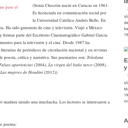
l
(Sonia Chocrón nació en Caracas en 1961.
-
Es licenciada en comunicación social por
VÍ
la Universidad Católica Andrés Bello. En
de
a. Ha sido guionista de cine y televisión. Viajó a México
ba
y formar parte del Escritorio Cinematográfico Gabriel García
19
mentos para la televisión y el cine. Desde 1987 ha
literarias de periódicos de circulación nacional y en revistas
 de poesía, crítica y narrativa. Sus poemarios son:
Toledana
E
Falsas apariencias (
2004),
La virgen del baño turco
(2008),
y
a
Las mujeres de Houdini
(2012))
-
VÍ
Ma
19
oc
tró madura siendo una muchacha. Los lectores se interesaron a
A
te poema:
-