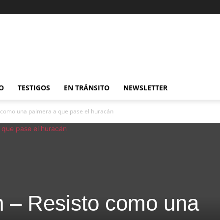
O
TESTIGOS
EN TRÁNSITO
NEWSLETTER
o como una palmera a que pase el huracán
 – Resisto como una