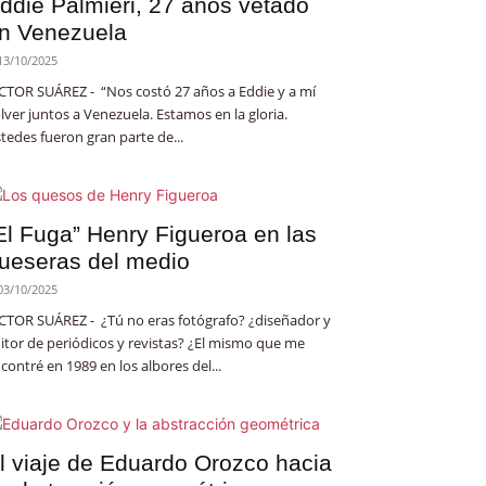
ddie Palmieri, 27 años vetado
n Venezuela
13/10/2025
CTOR SUÁREZ - “Nos costó 27 años a Eddie y a mí
lver juntos a Venezuela. Estamos en la gloria.
tedes fueron gran parte de...
El Fuga” Henry Figueroa en las
ueseras del medio
03/10/2025
CTOR SUÁREZ - ¿Tú no eras fotógrafo? ¿diseñador y
itor de periódicos y revistas? ¿El mismo que me
contré en 1989 en los albores del...
l viaje de Eduardo Orozco hacia