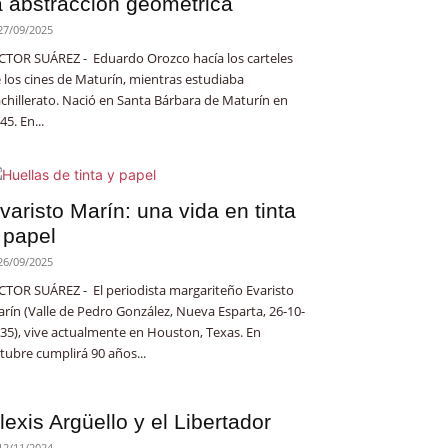
a abstracción geométrica
27/09/2025
CTOR SUÁREZ - Eduardo Orozco hacía los carteles
 los cines de Maturín, mientras estudiaba
chillerato. Nació en Santa Bárbara de Maturín en
45. En...
varisto Marín: una vida en tinta
 papel
26/09/2025
CTOR SUÁREZ - El periodista margariteño Evaristo
rín (Valle de Pedro González, Nueva Esparta, 26-10-
35), vive actualmente en Houston, Texas. En
tubre cumplirá 90 años...
lexis Argüello y el Libertador
12/11/2024