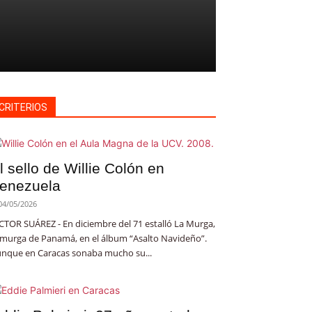
CRITERIOS
l sello de Willie Colón en
enezuela
04/05/2026
CTOR SUÁREZ - En diciembre del 71 estalló La Murga,
 murga de Panamá, en el álbum “Asalto Navideño”.
nque en Caracas sonaba mucho su...