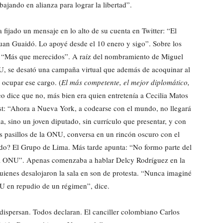
jando en alianza para lograr la libertad”.
fijado un mensaje en lo alto de su cuenta en Twitter: “El
Juan Guaidó. Lo apoyé desde el 10 enero y sigo”. Sobre los
: “Más que merecidos”. A raíz del nombramiento de Miguel
, se desató una campaña virtual que además de acoquinar al
 ocupar ese cargo. (
El más competente, el mejor diplomático,
eo dice que no, más bien era quien entretenía a Cecilia Matos
t: “Ahora a Nueva York, a codearse con el mundo, no llegará
a, sino un joven diputado, sin currículo que presentar, y con
 pasillos de la ONU, conversa en un rincón oscuro con el
tado? El Grupo de Lima. Más tarde apunta: “No formo parte del
la ONU”. Apenas comenzaba a hablar Delcy Rodríguez en la
quienes desalojaron la sala en son de protesta. “Nunca imaginé
U en repudio de un régimen”, dice.
 dispersan. Todos declaran. El canciller colombiano Carlos