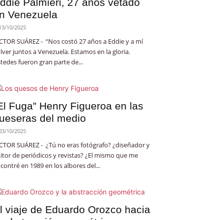
ddie Palmieri, 27 años vetado
n Venezuela
13/10/2025
CTOR SUÁREZ - “Nos costó 27 años a Eddie y a mí
lver juntos a Venezuela. Estamos en la gloria.
tedes fueron gran parte de...
El Fuga” Henry Figueroa en las
ueseras del medio
03/10/2025
CTOR SUÁREZ - ¿Tú no eras fotógrafo? ¿diseñador y
itor de periódicos y revistas? ¿El mismo que me
contré en 1989 en los albores del...
l viaje de Eduardo Orozco hacia