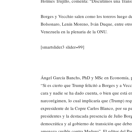
Holmes Trujillo, comenta: “Discutimos una Trans
Borges y Vecchio salen como los toreros luego de t
Bolsonaro, Lenín Moreno, Iván Duque, entre otros
Venezuela en la plenaria de la ONU.
[smartslider3 slider=99]
Ángel García Banchs, PhD y MSc en Economía, pasa
“Si es cierto que Trump felicitó a Borges y a Vecc
cara y nadie se ha dado cuenta, o bien que está 
narcorégimen, lo cual implicaría que (Trump) req
expresidente de la Copre Carlos Blanco, por su 
presidentes y la destacada presencia de Julio Bor
democrática y al gobierno de transición que debe
amenaza creíble contra Maduro”. El editor del P