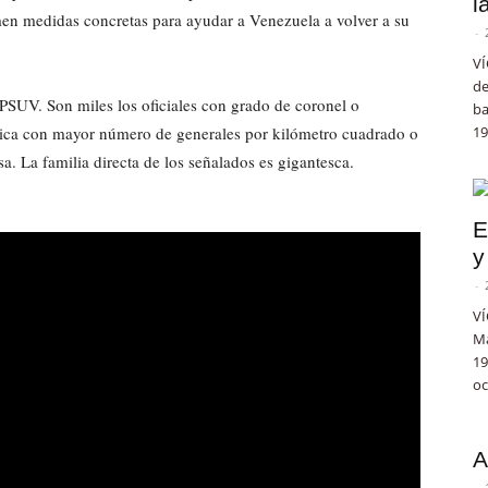
l
men medidas concretas para ayudar a Venezuela a volver a su
-
VÍ
de
 PSUV. Son miles los oficiales con grado de coronel o
ba
rica con mayor número de generales por kilómetro cuadrado o
19
sa. La familia directa de los señalados es gigantesca.
E
y
-
VÍ
Ma
19
oc
A
-