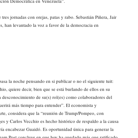
ición Democrática en Venezuela”.
res jornadas con orejas, patas y rabo. Sebastián Piñera, Jair
, han levantado la voz a favor de la democracia en
 la noche pensando en si publicar o no el siguiente tuit:
hio, quiere decir, bien que se está burlando de ellos en su
en desconocimiento de su(s) rol(es) como colaboradores del
uerirá más tiempo para entender”. El economista y
parte, considera que la “reunión de Trump/Pompeo, con
ges y Carlos Vecchio es hecho histórico de respaldo a la causa
ría encabezar Guaidó. Es oportunidad única para generar la
anam Post concluye en que hoy ha quedado más que ratificado