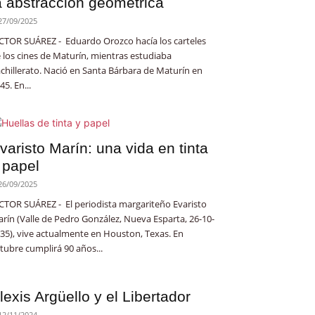
a abstracción geométrica
27/09/2025
CTOR SUÁREZ - Eduardo Orozco hacía los carteles
 los cines de Maturín, mientras estudiaba
chillerato. Nació en Santa Bárbara de Maturín en
45. En...
varisto Marín: una vida en tinta
 papel
26/09/2025
CTOR SUÁREZ - El periodista margariteño Evaristo
rín (Valle de Pedro González, Nueva Esparta, 26-10-
35), vive actualmente en Houston, Texas. En
tubre cumplirá 90 años...
lexis Argüello y el Libertador
12/11/2024