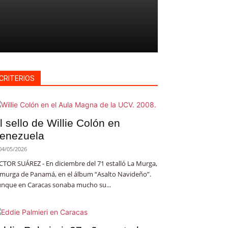
CRITERIOS
l sello de Willie Colón en
enezuela
04/05/2026
CTOR SUÁREZ - En diciembre del 71 estalló La Murga,
 murga de Panamá, en el álbum “Asalto Navideño”.
nque en Caracas sonaba mucho su...