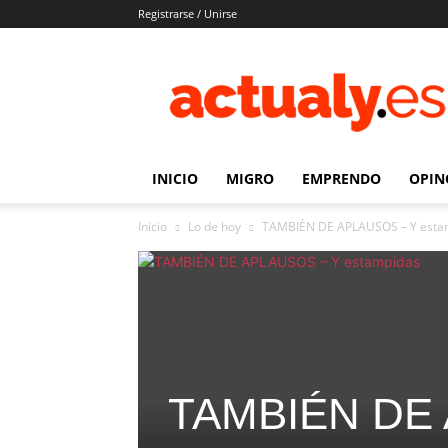
Registrarse / Unirse
Actualy.es
|
Noticias
de
los
venezolanos
INICIO
MIGRO
EMPRENDO
OPIN
que
emigraron
Inicio
Lo de hoy
TAMBIÉN DE APLAUSOS – Y esta
TAMBIÉN DE 