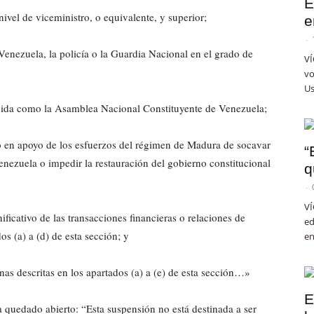
E
vel de viceministro, o equivalente, y superior;
e
-
 Venezuela, la policía o la Guardia Nacional en el grado de
VÍ
vo
Us
cida como la Asamblea Nacional Constituyente de Venezuela;
o en apoyo de los esfuerzos del régimen de Madura de socavar
“
Venezuela o impedir la restauración del gobierno constitucional
q
-
VÍ
ificativo de las transacciones financieras o relaciones de
ed
os (a) a (d) de esta sección; y
en
nas descritas en los apartados (a) a (e) de esta sección…»
E
 quedado abierto: “Esta suspensión no está destinada a ser