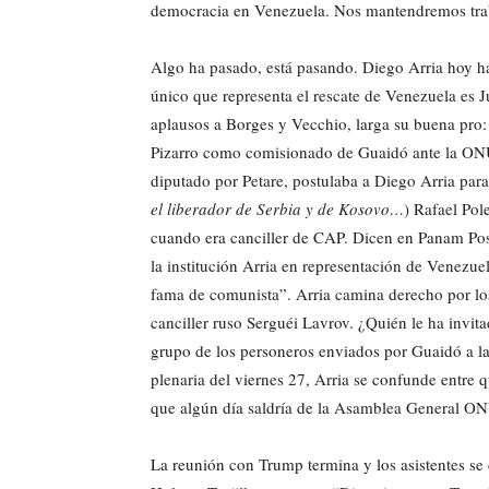
democracia en Venezuela. Nos mantendremos traba
Algo ha pasado, está pasando. Diego Arria hoy ha 
único que representa el rescate de Venezuela es 
aplausos a Borges y Vecchio, larga su buena pro
Pizarro como comisionado de Guaidó ante la ONU
diputado por Petare, postulaba a Diego Arria para
el liberador de Serbia y de Kosovo…
) Rafael Pol
cuando era canciller de CAP. Dicen en Panam Pos
la institución Arria en representación de Venezuel
fama de comunista”. Arria camina derecho por los
canciller ruso Serguéi Lavrov. ¿Quién le ha invi
grupo de los personeros enviados por Guaidó a 
plenaria del viernes 27, Arria se confunde entre 
que algún día saldría de la Asamblea General ON
La reunión con Trump termina y los asistentes se