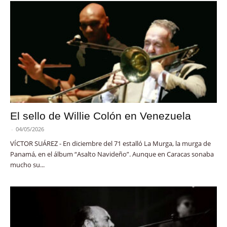
El sello de Willie Colón en Venezuela
-
04/05/2026
VÍCTOR SUÁREZ - En diciembre del 71 estalló La Murga, la murga de
Panamá, en el álbum “Asalto Navideño”. Aunque en Caracas sonaba
mucho su...