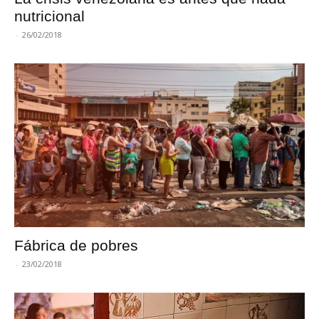
nutricional
-
26/02/2018
Fábrica de pobres
-
23/02/2018