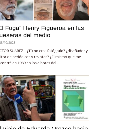
El Fuga” Henry Figueroa en las
ueseras del medio
03/10/2025
CTOR SUÁREZ - ¿Tú no eras fotógrafo? ¿diseñador y
itor de periódicos y revistas? ¿El mismo que me
contré en 1989 en los albores del...
l viaje de Eduardo Orozco hacia