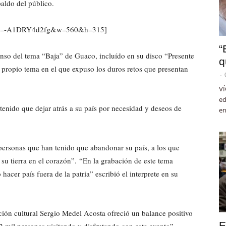
aldo del público.
tch?v=-A1DRY4d2fg&w=560&h=315]
“
nso del tema “Baja” de Guaco, incluído en su disco “Presente
q
 propio tema en el que expuso los duros retos que presentan
-
VÍ
ed
enido que dejar atrás a su país por necesidad y deseos de
en
 personas que han tenido que abandonar su país, a los que
n su tierra en el corazón”. “En la grabación de este tema
acer país fuera de la patria” escribió el interprete en su
ación cultural Sergio Medel Acosta ofreció un balance positivo
E