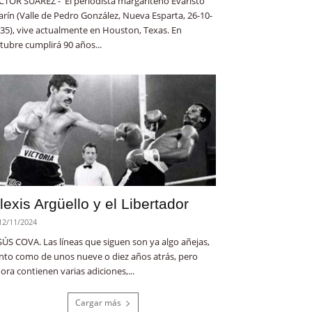
CTOR SUÁREZ - El periodista margariteño Evaristo
rín (Valle de Pedro González, Nueva Esparta, 26-10-
35), vive actualmente en Houston, Texas. En
tubre cumplirá 90 años...
lexis Argüello y el Libertador
12/11/2024
SÚS COVA. Las líneas que siguen son ya algo añejas,
nto como de unos nueve o diez años atrás, pero
ora contienen varias adiciones,...
Cargar más