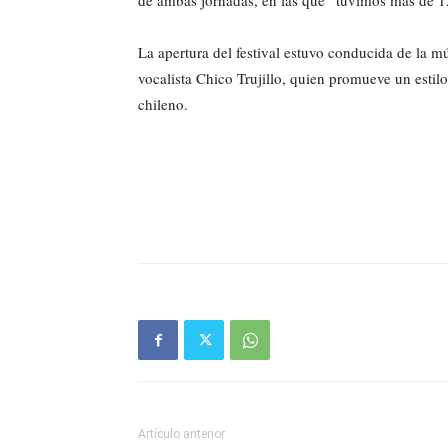
de ambas jornadas, en las que “tuvimos más de 12
La apertura del festival estuvo conducida de la m
vocalista Chico Trujillo, quien promueve un esti
chileno.
Artículo anterior