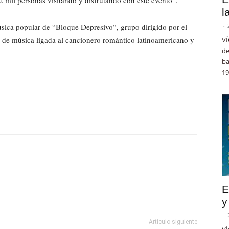
 mil personas visitando y disfrutando con este evento”.
l
úsica popular de “Bloque Depresivo”, grupo dirigido por el
-
lo de música ligada al cancionero romántico latinoamericano y
VÍ
de
ba
19
E
y
-
Artículo siguiente