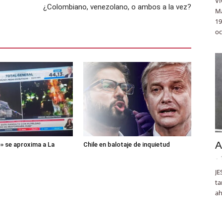
VÍ
¿Colombiano, venezolano, o ambos a la vez?
Ma
19
oc
A
o» se aproxima a La
Chile en balotaje de inquietud
-
JE
ta
ah