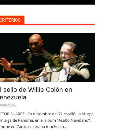
CRITERIOS
l sello de Willie Colón en
enezuela
04/05/2026
CTOR SUÁREZ - En diciembre del 71 estalló La Murga,
 murga de Panamá, en el álbum “Asalto Navideño”.
nque en Caracas sonaba mucho su...