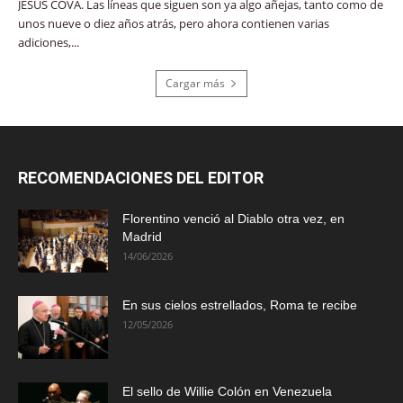
JESÚS COVA. Las líneas que siguen son ya algo añejas, tanto como de
unos nueve o diez años atrás, pero ahora contienen varias
adiciones,...
Cargar más
RECOMENDACIONES DEL EDITOR
Florentino venció al Diablo otra vez, en
Madrid
14/06/2026
En sus cielos estrellados, Roma te recibe
12/05/2026
El sello de Willie Colón en Venezuela