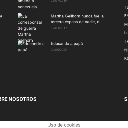
06/07/2019
T
E
ma
Martha Gellhorn nunca fue la
tercera esposa de nadie, ni...
M
17/03/2017
Lo
T
Educando a papá
N
20/06/2022
B
BRE NOSOTROS
S
Uso de cookies