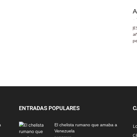
A
-
JE
añ
pe
ENTRADAS POPULARES
C
a
El chelista rumano que amaba a
L
Venezuela
C