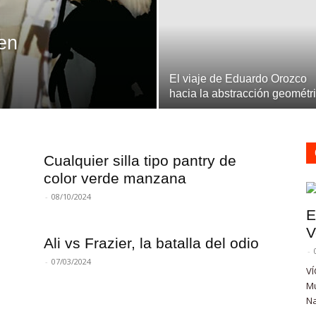
 en
El viaje de Eduardo Orozco
hacia la abstracción geométr
Cualquier silla tipo pantry de
color verde manzana
-
08/10/2024
E
V
Ali vs Frazier, la batalla del odio
-
-
07/03/2024
VÍ
Mu
Na