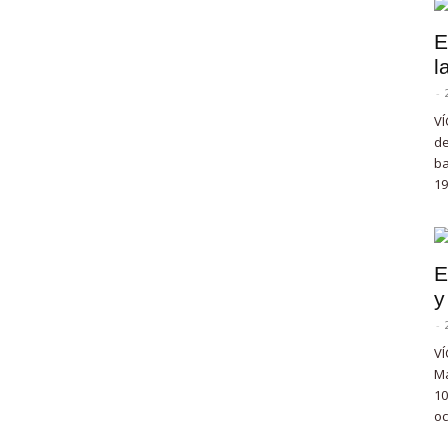
E
l
-
VÍ
de
ba
19
E
y
-
VÍ
Ma
10
oc