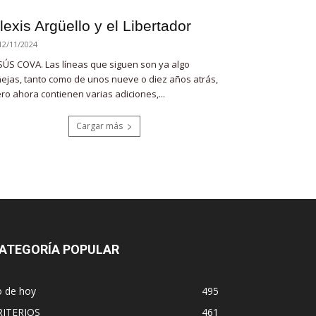
lexis Argüello y el Libertador
12/11/2024
SÚS COVA. Las líneas que siguen son ya algo
ejas, tanto como de unos nueve o diez años atrás,
ro ahora contienen varias adiciones,...
Cargar más
ATEGORÍA POPULAR
o de hoy
495
RITERIOS
461