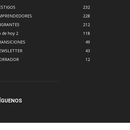
ESTIGOS
232
MPRENDEDORES
228
IGRANTES
212
 de hoy 2
118
RANSICIONES
49
EWSLETTER
43
ORRADOR
12
ÍGUENOS