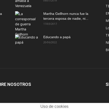
06/07/2019
T
E
ma
Martha Gellhorn nunca fue la
tercera esposa de nadie, ni...
M
17/03/2017
Lo
T
Educando a papá
N
20/06/2022
B
BRE NOSOTROS
S
Uso de cookies