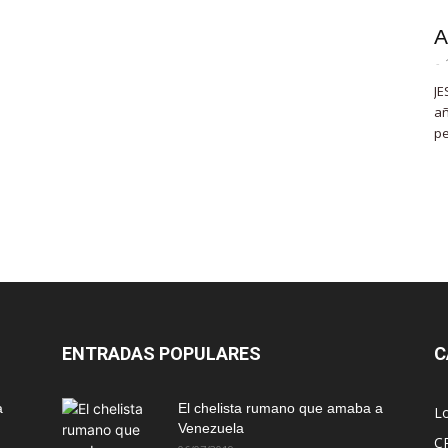
A
-
JE
añ
pe
ENTRADAS POPULARES
C
a
El chelista rumano que amaba a
L
Venezuela
C