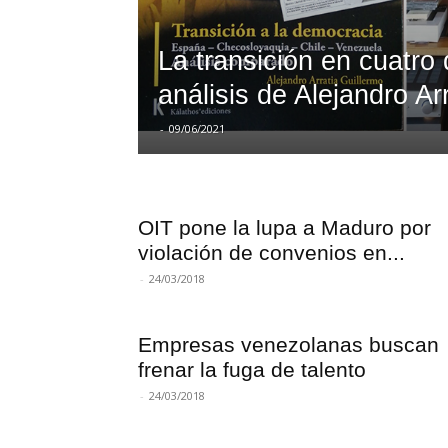
La transición en cuatro 
análisis de Alejandro Ar
-
09/06/2021
OIT pone la lupa a Maduro por
violación de convenios en...
-
24/03/2018
Empresas venezolanas buscan
frenar la fuga de talento
-
24/03/2018