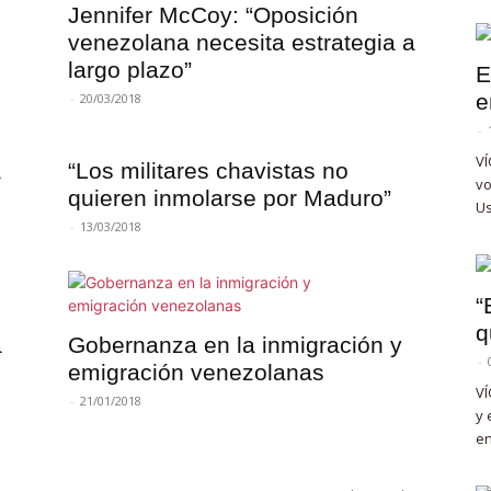
Jennifer McCoy: “Oposición
venezolana necesita estrategia a
largo plazo”
E
e
-
20/03/2018
-
VÍ
a
“Los militares chavistas no
vo
quieren inmolarse por Maduro”
Us
-
13/03/2018
“
q
a
Gobernanza en la inmigración y
-
emigración venezolanas
VÍ
-
21/01/2018
y 
en