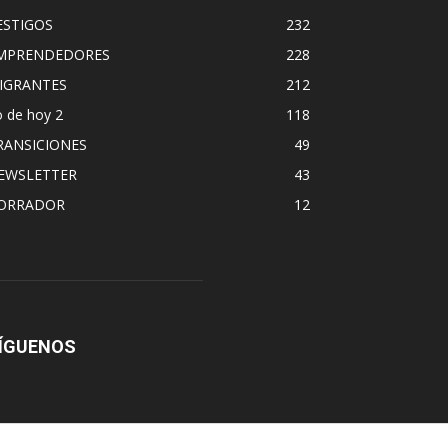
ESTIGOS
232
MPRENDEDORES
228
IGRANTES
212
 de hoy 2
118
RANSICIONES
49
EWSLETTER
43
ORRADOR
12
ÍGUENOS