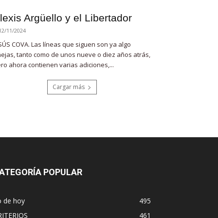
lexis Argüello y el Libertador
12/11/2024
SÚS COVA. Las líneas que siguen son ya algo
ejas, tanto como de unos nueve o diez años atrás,
ro ahora contienen varias adiciones,...
Cargar más
ATEGORÍA POPULAR
o de hoy
495
RITERIOS
461