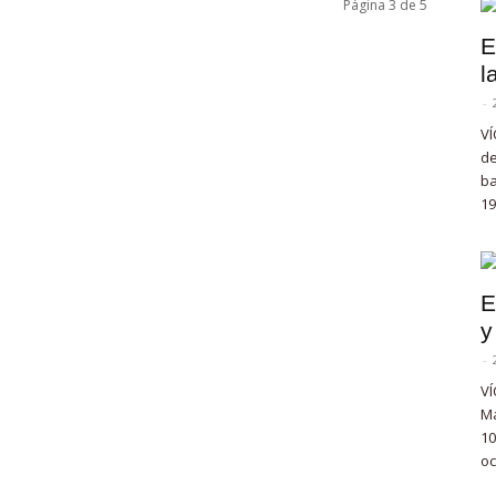
Página 3 de 5
E
l
-
VÍ
de
ba
19
E
y
-
VÍ
Ma
10
oc