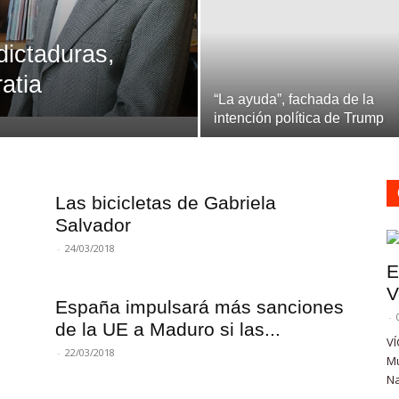
dictaduras,
ratia
“La ayuda”, fachada de la
intención política de Trump
Las bicicletas de Gabriela
Salvador
-
24/03/2018
E
V
España impulsará más sanciones
-
de la UE a Maduro si las...
VÍ
-
22/03/2018
Mu
Na