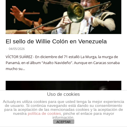
El sello de Willie Colón en Venezuela
-
04/05/2026
VÍCTOR SUÁREZ - En diciembre del 71 estalló La Murga, la murga de
Panamá, en el álbum “Asalto Navideño”. Aunque en Caracas sonaba
mucho su...
Uso de cookies
Actualy.es utiliza cookies para que usted tenga la mejor experiencia
de usuario. Si continúa navegando está dando su consentimiento
para la aceptación de las mencionadas cookies y la aceptación de
nuestra
política de cookies
, pinche el enlace para mayor
información.
ACEPTAR