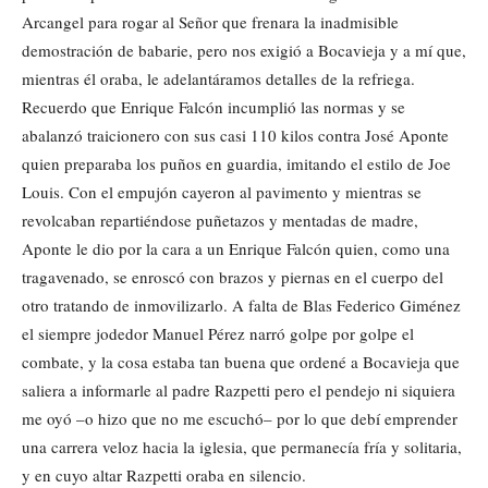
Arcangel para rogar al Señor que frenara la inadmisible
demostración de babarie, pero nos exigió a Bocavieja y a mí que,
mientras él oraba, le adelantáramos detalles de la refriega.
Recuerdo que Enrique Falcón incumplió las normas y se
abalanzó traicionero con sus casi 110 kilos contra José Aponte
quien preparaba los puños en guardia, imitando el estilo de Joe
Louis. Con el empujón cayeron al pavimento y mientras se
revolcaban repartiéndose puñetazos y mentadas de madre,
Aponte le dio por la cara a un Enrique Falcón quien, como una
tragavenado, se enroscó con brazos y piernas en el cuerpo del
otro tratando de inmovilizarlo. A falta de Blas Federico Giménez
el siempre jodedor Manuel Pérez narró golpe por golpe el
combate, y la cosa estaba tan buena que ordené a Bocavieja que
saliera a informarle al padre Razpetti pero el pendejo ni siquiera
me oyó –o hizo que no me escuchó– por lo que debí emprender
una carrera veloz hacia la iglesia, que permanecía fría y solitaria,
y en cuyo altar Razpetti oraba en silencio.