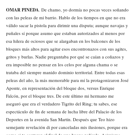
OMAR PINEDA
. De chamo, yo dormía no pocas veces soñando
con las peleas de mi barrio. Hablo de los tiempos en que no era
válido sacar la pistola para dirimir una disputa; aunque navajas y
puñales sí porque asumo que estaban autorizados al menos por
esa hilera de ociosos que se alargaban en los balcones de los
bloques más altos para agitar esos encontronazos con sus agites,
gritos y burlas. Nadie preguntaba por qué se caían a coñazos y
era imposible no pensar en los celos por alguna chama o se
trataba del siempre manido dominio territorial. Entre todas esas
peleas del año, la más memorable para mí la protagonizaron José
Aponte, en representación del bloque dos, versus Enrique
Falcón, por el bloque tres. De este último mi hermano me
aseguró que era el verdadero Tigrito del Ring; tu sabes, ese
espectáculo de fin de semana de lucha libre del Palacio de los
Deportes en la avenida San Martín. Después que Teo hizo
semejante revelación di por canceladas mis ilusiones, porque era
como si te contaran el final de una buena película. Asimismo