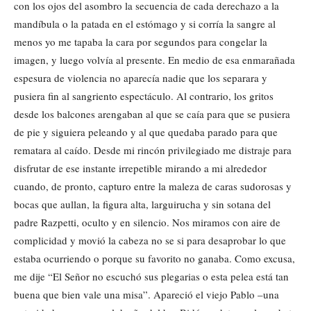
con los ojos del asombro la secuencia de cada derechazo a la
mandíbula o la patada en el estómago y si corría la sangre al
menos yo me tapaba la cara por segundos para congelar la
imagen, y luego volvía al presente. En medio de esa enmarañada
espesura de violencia no aparecía nadie que los separara y
pusiera fin al sangriento espectáculo. Al contrario, los gritos
desde los balcones arengaban al que se caía para que se pusiera
de pie y siguiera peleando y al que quedaba parado para que
rematara al caído. Desde mi rincón privilegiado me distraje para
disfrutar de ese instante irrepetible mirando a mi alrededor
cuando, de pronto, capturo entre la maleza de caras sudorosas y
bocas que aullan, la figura alta, larguirucha y sin sotana del
padre Razpetti, oculto y en silencio. Nos miramos con aire de
complicidad y movió la cabeza no se si para desaprobar lo que
estaba ocurriendo o porque su favorito no ganaba. Como excusa,
me dije “El Señor no escuchó sus plegarias o esta pelea está tan
buena que bien vale una misa”. Apareció el viejo Pablo –una