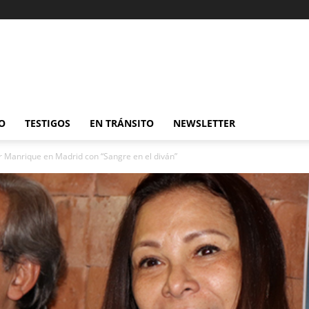
O
TESTIGOS
EN TRÁNSITO
NEWSLETTER
r Manrique en Madrid con “Sangre en el diván”