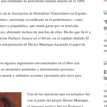
Us
 una estudiante de periodismo hallada muerta en el 2008.
ro de la Asociación de Periodistas Venezolanos en España,
hirinos –personaje escenificado en la performance– como
“
ico y psiquiátrico, que sentía gusto por su retorcido
q
nas), abusando incluso de muchas de ellas. Hecho que llevó a
-
Ibéyise Pacheco
Sangre en el Diván
, en el capítulo titulado
El
VÍ
ca interpretación de Héctor Manrique haciendo el papel de
ed
en
on algunos argumentos documentados en el libro con
ó en momentos puntuales a determinadas personas,
E
mentir y atribuirse acciones ejecutadas por otros para
l
-
VÍ
Una de las anécdotas que escuchamos fue
de
con el padre del propio Héctor Manrique,
ba
el dirigente político Héctor Rodríguez
19