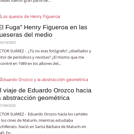
tedes fueron gran parte de...
El Fuga” Henry Figueroa en las
ueseras del medio
03/10/2025
CTOR SUÁREZ - ¿Tú no eras fotógrafo? ¿diseñador y
itor de periódicos y revistas? ¿El mismo que me
contré en 1989 en los albores del...
l viaje de Eduardo Orozco hacia
a abstracción geométrica
27/09/2025
CTOR SUÁREZ - Eduardo Orozco hacía los carteles
 los cines de Maturín, mientras estudiaba
chillerato. Nació en Santa Bárbara de Maturín en
45. En...