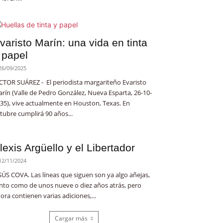
varisto Marín: una vida en tinta
 papel
26/09/2025
CTOR SUÁREZ - El periodista margariteño Evaristo
rín (Valle de Pedro González, Nueva Esparta, 26-10-
35), vive actualmente en Houston, Texas. En
tubre cumplirá 90 años...
lexis Argüello y el Libertador
12/11/2024
SÚS COVA. Las líneas que siguen son ya algo añejas,
nto como de unos nueve o diez años atrás, pero
ora contienen varias adiciones,...
Cargar más