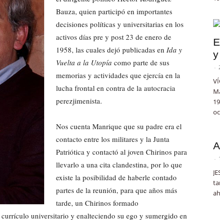
Bauza, quien participó en importantes
decisiones políticas y universitarias en los
activos días pre y post 23 de enero de
E
1958, las cuales dejó publicadas en
Ida y
y
Vuelta a la Utopía
como parte de sus
-
memorias y actividades que ejercía en la
VÍ
lucha frontal en contra de la autocracia
Ma
perezjimenista.
19
oc
Nos cuenta Manrique que su padre era el
contacto entre los militares y la Junta
A
Patriótica y contactó al joven Chirinos para
-
llevarlo a una cita clandestina, por lo que
JE
existe la posibilidad de haberle contado
ta
partes de la reunión, para que años más
ah
tarde, un Chirinos formado
 currículo universitario y enalteciendo su ego y sumergido en