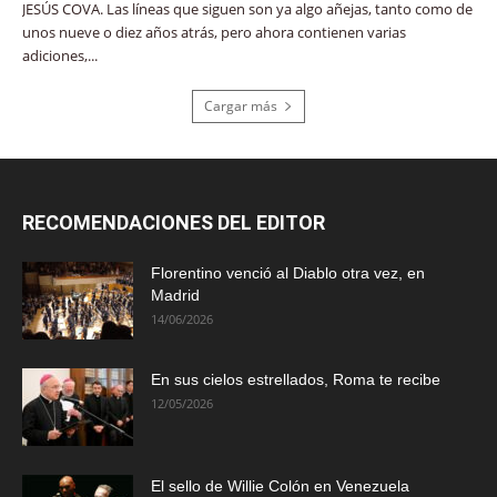
JESÚS COVA. Las líneas que siguen son ya algo añejas, tanto como de
unos nueve o diez años atrás, pero ahora contienen varias
adiciones,...
Cargar más
RECOMENDACIONES DEL EDITOR
Florentino venció al Diablo otra vez, en
Madrid
14/06/2026
En sus cielos estrellados, Roma te recibe
12/05/2026
El sello de Willie Colón en Venezuela