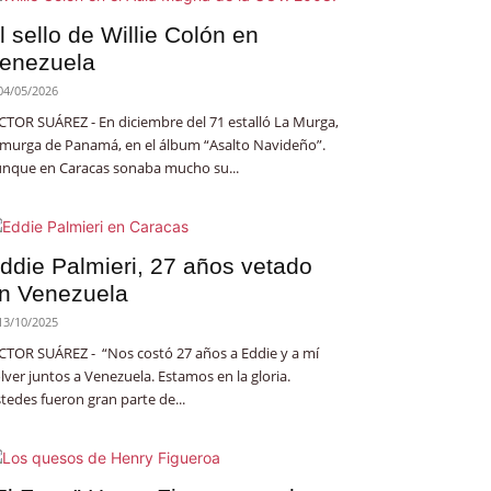
l sello de Willie Colón en
enezuela
04/05/2026
CTOR SUÁREZ - En diciembre del 71 estalló La Murga,
 murga de Panamá, en el álbum “Asalto Navideño”.
nque en Caracas sonaba mucho su...
ddie Palmieri, 27 años vetado
n Venezuela
13/10/2025
CTOR SUÁREZ - “Nos costó 27 años a Eddie y a mí
lver juntos a Venezuela. Estamos en la gloria.
tedes fueron gran parte de...