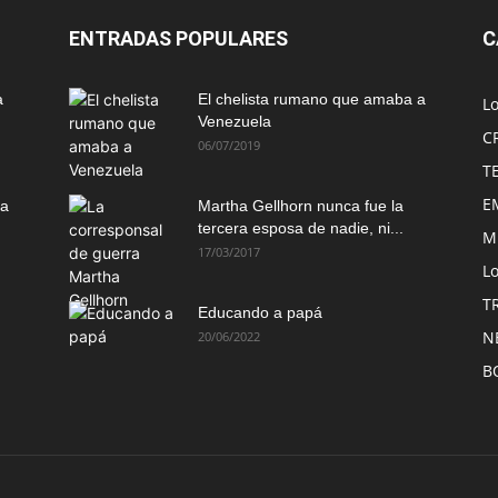
ENTRADAS POPULARES
C
a
El chelista rumano que amaba a
L
Venezuela
C
06/07/2019
T
E
ma
Martha Gellhorn nunca fue la
tercera esposa de nadie, ni...
M
17/03/2017
Lo
T
Educando a papá
N
20/06/2022
B