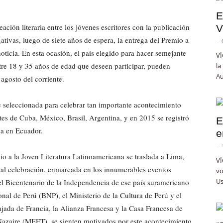
E
ación literaria entre los jóvenes escritores con la publicación
V
gativas, luego de siete años de espera, la entrega del Premio a
-
oticia. En esta ocasión, el país elegido para hacer semejante
VÍ
tre 18 y 35 años de edad que deseen participar, pueden
la
Au
 agosto del corriente.
 seleccionada para celebrar tan importante acontecimiento
ntes de Cuba, México, Brasil, Argentina, y en 2015 se registró
E
da en Ecuador.
e
-
io a la Joven Literatura Latinoamericana se traslada a Lima,
VÍ
cial celebración, enmarcada en los innumerables eventos
vo
Us
r el Bicentenario de la Independencia de ese país suramericano
ional de Perú (BNP), el Ministerio de la Cultura de Perú y el
ada de Francia, la Alianza Francesa y la Casa Francesa de
-Nazaire (MEET), se sienten motivados por este acontecimiento