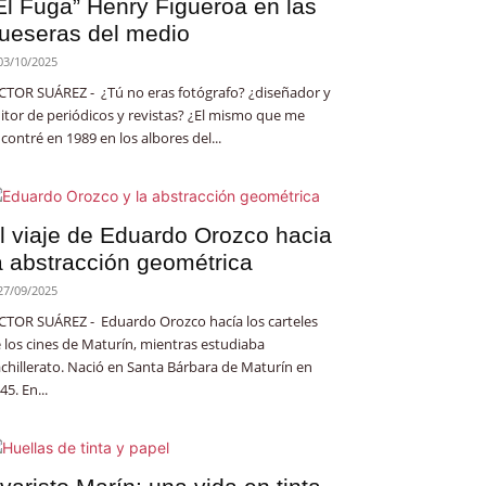
El Fuga” Henry Figueroa en las
ueseras del medio
03/10/2025
CTOR SUÁREZ - ¿Tú no eras fotógrafo? ¿diseñador y
itor de periódicos y revistas? ¿El mismo que me
contré en 1989 en los albores del...
l viaje de Eduardo Orozco hacia
a abstracción geométrica
27/09/2025
CTOR SUÁREZ - Eduardo Orozco hacía los carteles
 los cines de Maturín, mientras estudiaba
chillerato. Nació en Santa Bárbara de Maturín en
45. En...