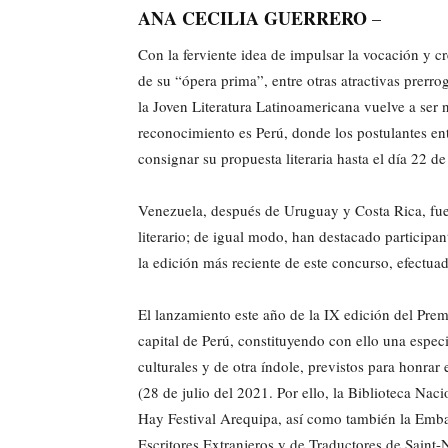
ANA CECILIA GUERRERO
–
Con la ferviente idea de impulsar la vocación y cre
de su “ópera prima”, entre otras atractivas prerro
la Joven Literatura Latinoamericana vuelve a ser n
reconocimiento es Perú, donde los postulantes en
consignar su propuesta literaria hasta el día 22 de
Venezuela, después de Uruguay y Costa Rica, fue
literario; de igual modo, han destacado participa
la edición más reciente de este concurso, efectua
El lanzamiento este año de la IX edición del Prem
capital de Perú, constituyendo con ello una espe
culturales y de otra índole, previstos para honra
(28 de julio del 2021. Por ello, la Biblioteca Nac
Hay Festival Arequipa, así como también la Embaj
Escritores Extranjeros y de Traductores de Saint