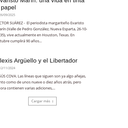
varisto Marín: una vida en tinta
 papel
26/09/2025
CTOR SUÁREZ - El periodista margariteño Evaristo
rín (Valle de Pedro González, Nueva Esparta, 26-10-
35), vive actualmente en Houston, Texas. En
tubre cumplirá 90 años...
lexis Argüello y el Libertador
12/11/2024
SÚS COVA. Las líneas que siguen son ya algo añejas,
nto como de unos nueve o diez años atrás, pero
ora contienen varias adiciones,...
Cargar más