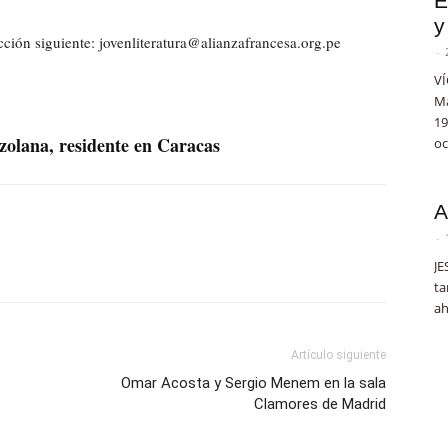
E
y
cción siguiente: jovenliteratura@alianzafrancesa.org.pe
-
VÍ
Ma
19
zolana, residente en Caracas
oc
A
-
JE
ta
ah
Artículo siguiente
Omar Acosta y Sergio Menem en la sala
Clamores de Madrid