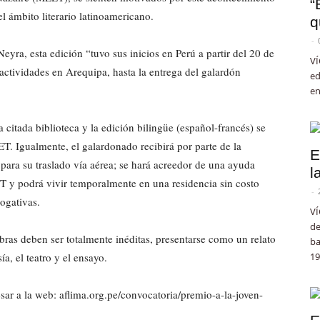
“
el ámbito literario latinoamericano.
q
-
Neyra, esta edición “tuvo sus inicios en Perú a partir del 20 de
VÍ
actividades en Arequipa, hasta la entrega del galardón
ed
en
citada biblioteca y la edición bilingüe (español-francés) se
T. Igualmente, el galardonado recibirá por parte de la
E
para su traslado vía aérea; se hará acreedor de una ayuda
l
 y podrá vivir temporalmente en una residencia sin costo
-
rogativas.
VÍ
de
bras deben ser totalmente inéditas, presentarse como un relato
ba
ía, el teatro y el ensayo.
19
sar a la web: aflima.org.pe/convocatoria/premio-a-la-joven-