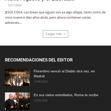
-
12/11/2024
JESÚS COVA. Las líneas que siguen son ya algo añejas, tanto como de
unos nueve o diez años atrás, pero ahora contienen varias
adiciones,...
Cargar más
RECOMENDACIONES DEL EDITOR
Florentino venció al Diablo otra vez, en
Madrid
14/06/2026
En sus cielos estrellados, Roma te recibe
12/05/2026