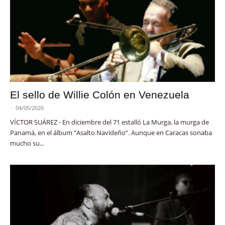
El sello de Willie Colón en Venezuela
-
04/05/2026
VÍCTOR SUÁREZ - En diciembre del 71 estalló La Murga, la murga de
Panamá, en el álbum “Asalto Navideño”. Aunque en Caracas sonaba
mucho su...