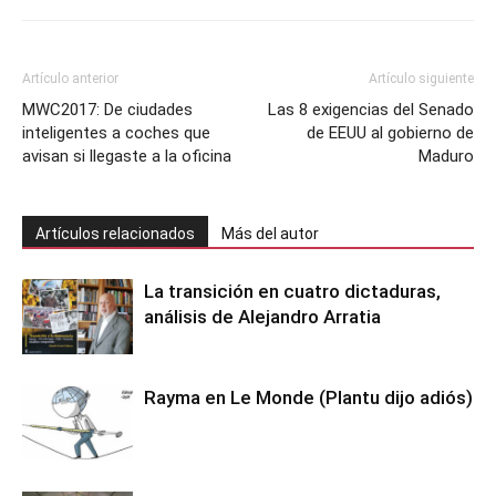
Artículo anterior
Artículo siguiente
MWC2017: De ciudades
Las 8 exigencias del Senado
inteligentes a coches que
de EEUU al gobierno de
avisan si llegaste a la oficina
Maduro
Artículos relacionados
Más del autor
La transición en cuatro dictaduras,
análisis de Alejandro Arratia
Rayma en Le Monde (Plantu dijo adiós)