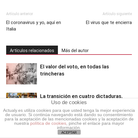
Artículo anterior
Artículo siguiente
El coronavirus y yo, aquí en
El virus que te encierra
Italia
Artículos relacionados
Más del autor
El valor del voto, en todas las
trincheras
La transición en cuatro dictaduras,
Uso de cookies
análisis de Alejandro Arratia
Actualy.es utiliza cookies para que usted tenga la mejor experiencia
de usuario. Si continúa navegando está dando su consentimiento
para la aceptación de las mencionadas cookies y la aceptación de
nuestra
política de cookies
, pinche el enlace para mayor
De aquellos sueños de libertad del 58
información.
a la pesadilla del 98
ACEPTAR