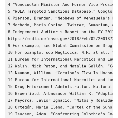
4 “Venezuelan Minister And Former Vice Preside
5 “WOLA Targeted Sanctions Database.” Google S
6 Pierson, Brendan. “Nephews of Venezuela's Fi
7 Machado, Maria Corina. Twitter, Sumarium, 8 
8 Independent Auditor’s Report on the FY 2017 
https://media.defense.gov/2018/Feb/02/200187320
9 For example, see Global Commission on Drug D
10 For example, see Magliocca, N.R. at al., “M
11 Bureau for International Narcotics and Law 
12 Walsh, Nick Paton, and Natalie Gallón. “Cor
13 Neuman, William. “Cocaine's Flow Is Uncheck
14 Bureau for International Narcotics and Law 
15 Drug Enforcement Administration. National D
16 Brownfield, Ambassador William R. “Adapting
17 Mayorca, Javier Ignacio. “Mitos y Realidade
18 Ortegón, María Elena. “Cartel of the Suns.”
19 Isacson, Adam. “Confronting Colombia's Coca