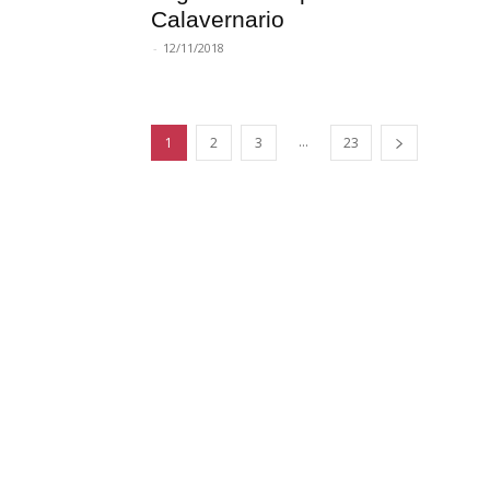
Calavernario
-
12/11/2018
...
1
2
3
23