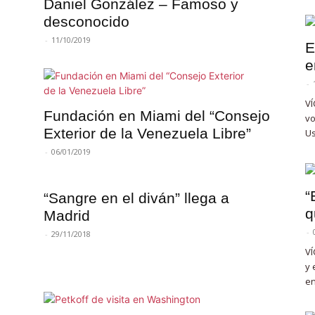
Daniel González – Famoso y
desconocido
-
11/10/2019
E
e
-
VÍ
Fundación en Miami del “Consejo
vo
Exterior de la Venezuela Libre”
Us
-
06/01/2019
“
“Sangre en el diván” llega a
q
Madrid
e
-
-
29/11/2018
VÍ
y 
en