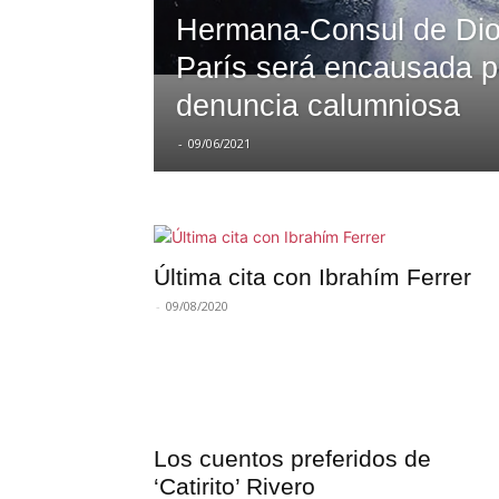
Hermana-Consul de Di
París será encausada p
denuncia calumniosa
-
09/06/2021
Última cita con Ibrahím Ferrer
-
09/08/2020
Los cuentos preferidos de
‘Catirito’ Rivero