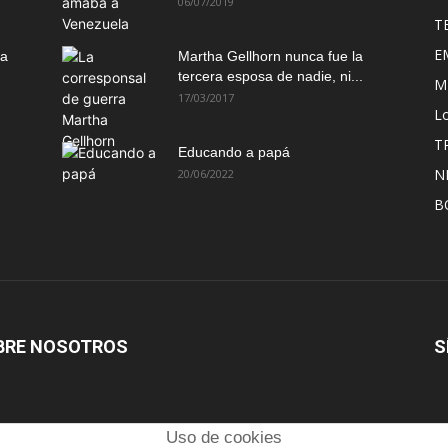
06/07/2019
T
E
ma
Martha Gellhorn nunca fue la
tercera esposa de nadie, ni...
M
17/03/2017
Lo
T
Educando a papá
N
20/06/2022
B
BRE NOSOTROS
S
Uso de cookies