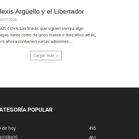
lexis Argüello y el Libertador
12/11/2024
SÚS COVA. Las líneas que siguen son ya algo
ejas, tanto como de unos nueve o diez años atrás,
ro ahora contienen varias adiciones,...
Cargar más
ATEGORÍA POPULAR
o de hoy
495
RITERIOS
461