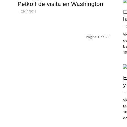
Petkoff de visita en Washington
E
-
02/11/2018
l
-
VÍ
Página 1 de 23
de
ba
19
E
y
-
VÍ
Ma
10
oc