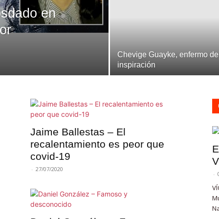
osdado en
or
Chevige Guayke, enfermo de
inspiración
Jaime Ballestas – El
recalentamiento es peor que
E
covid-19
V
-
27/07/2020
-
VÍ
Mu
Na