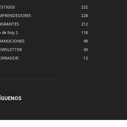
ESTIGOS
232
MPRENDEDORES
228
IGRANTES
212
 de hoy 2
118
RANSICIONES
49
EWSLETTER
43
ORRADOR
12
ÍGUENOS