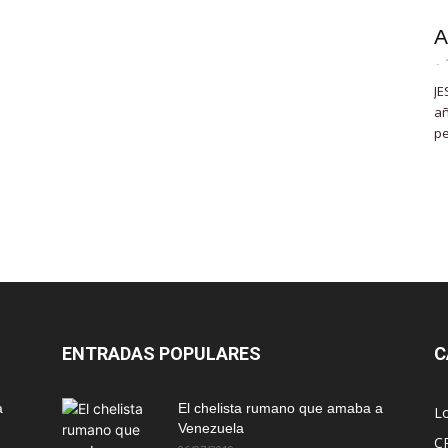
A
-
JE
añ
pe
ENTRADAS POPULARES
C
a
El chelista rumano que amaba a
L
Venezuela
C