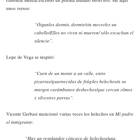
Gabriela Mistral escribió un poema titulado
Helechos
. He aquí
unos versos:
“Óiganlos dormir, dormir/sin moverles un
cabello/Ellos no viven ni mueren/ sólo escuchan el
silencio”.
Lope de Vega se inspiró:
“Caen de un monte a un valle, entre
pizarras/guarnecidas de frágiles helechos/a su
margen carámbanos deshechos/que cercan olmos
y silvestres parras”.
Vicente Gerbasi mencionó varias veces los helechos en
Mi padre
el inmigrante
:
“Hay un resplandor cóncavo de helechos/una