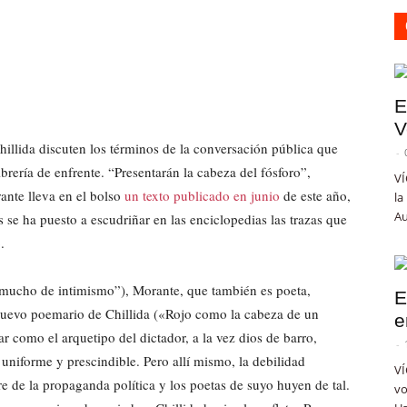
E
V
hillida discuten los términos de la conversación pública que
-
ibrería de enfrente. “Presentarán la cabeza del fósforo”,
VÍ
ante lleva en el bolso
un texto publicado en junio
de este año,
la
Au
s se ha puesto a escudriñar en las enciclopedias las trazas que
.
mucho de intimismo”), Morante, que también es poeta,
E
 nuevo poemario de Chillida («Rojo como la cabeza de un
e
ar como el arquetipo del dictador, a la vez dios de barro,
-
uniforme y prescindible. Pero allí mismo, la debilidad
VÍ
 de la propaganda política y los poetas de suyo huyen de tal.
vo