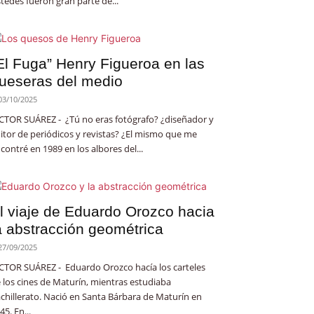
tedes fueron gran parte de...
El Fuga” Henry Figueroa en las
ueseras del medio
03/10/2025
CTOR SUÁREZ - ¿Tú no eras fotógrafo? ¿diseñador y
itor de periódicos y revistas? ¿El mismo que me
contré en 1989 en los albores del...
l viaje de Eduardo Orozco hacia
a abstracción geométrica
27/09/2025
CTOR SUÁREZ - Eduardo Orozco hacía los carteles
 los cines de Maturín, mientras estudiaba
chillerato. Nació en Santa Bárbara de Maturín en
45. En...