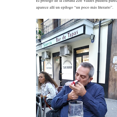
El prólogo de la cubana Zoe Valdés pudiera parec
aparece allí un epílogo “un poco más literario”.