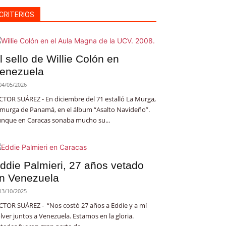
CRITERIOS
l sello de Willie Colón en
enezuela
04/05/2026
CTOR SUÁREZ - En diciembre del 71 estalló La Murga,
 murga de Panamá, en el álbum “Asalto Navideño”.
nque en Caracas sonaba mucho su...
ddie Palmieri, 27 años vetado
n Venezuela
13/10/2025
CTOR SUÁREZ - “Nos costó 27 años a Eddie y a mí
lver juntos a Venezuela. Estamos en la gloria.