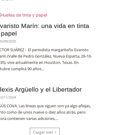
varisto Marín: una vida en tinta
 papel
26/09/2025
CTOR SUÁREZ - El periodista margariteño Evaristo
rín (Valle de Pedro González, Nueva Esparta, 26-10-
35), vive actualmente en Houston, Texas. En
tubre cumplirá 90 años...
lexis Argüello y el Libertador
12/11/2024
SÚS COVA. Las líneas que siguen son ya algo añejas,
nto como de unos nueve o diez años atrás, pero
ora contienen varias adiciones,...
Cargar más