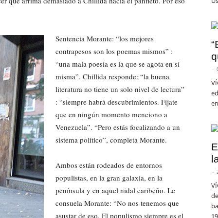
er que arrima demasiado a Chillida hacia el panfleto. Por eso
Us
Sentencia Morante: “los mejores
“
contrapesos son los poemas mismos” :
q
“una mala poesía es la que se agota en sí
-
misma”. Chillida responde: “la buena
VÍ
literatura no tiene un solo nivel de lectura”
ed
: “siempre habrá descubrimientos. Fíjate
en
que en ningún momento menciono a
Venezuela”. “Pero estás focalizando a un
sistema político”, completa Morante.
E
l
Ambos están rodeados de entornos
-
populistas, en la gran galaxia, en la
VÍ
península y en aquel nidal caribeño. Le
de
consuela Morante: “No nos tenemos que
ba
asustar de eso. El populismo siempre es el
19