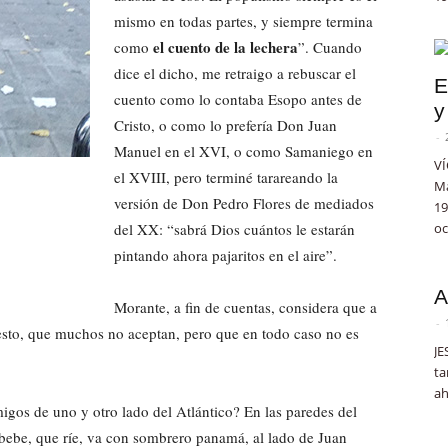
mismo en todas partes, y siempre termina
el cuento de la lechera
como
”. Cuando
dice el dicho, me retraigo a rebuscar el
E
cuento como lo contaba Esopo antes de
y
Cristo, o como lo prefería Don Juan
-
Manuel en el XVI, o como Samaniego en
VÍ
el XVIII, pero terminé tarareando la
Ma
versión de Don Pedro Flores de mediados
19
del XX: “sabrá Dios cuántos le estarán
oc
pintando ahora pajaritos en el aire”.
A
Morante, a fin de cuentas, considera que a
-
igesto, que muchos no aceptan, pero que en todo caso no es
JE
ta
ah
migos de uno y otro lado del Atlántico? En las paredes del
ebe, que ríe, va con sombrero panamá, al lado de Juan